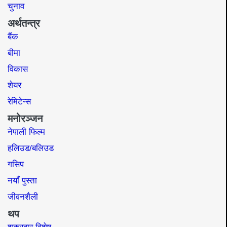
चुनाव
अर्थतन्त्र
बैंक
बीमा
विकास
शेयर
रेमिटेन्स
मनोरञ्जन
नेपाली फिल्म
हलिउड/बलिउड
गसिप
नयाँ पुस्ता
जीवनशैली
थप