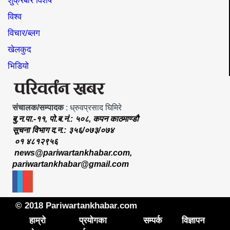
शुक्रबार विशेष
विश्व
विचार/ब्लग
खेलकुद
भिडियो
संचालक/सम्पादक
: ध्रुवप्रसाद घिमिरे
बु.न.पा.-११, पो.ब.नं.: ५०८, कपन काठमाण्डौ
सूचना विभाग द.न.: ३५६/०७३/०७४
०१ ४८१२९५६
news@pariwartankhabar.com
,
pariwartankhabar@gmail.com
© 2018 Pariwartankhabar.com
हाम्रो
प्रयोगका
सम्पर्क
विज्ञापन