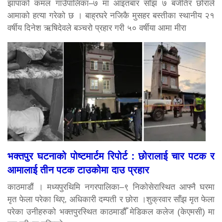
झापाको कमल गाउँपालिका–७ मा आइतबार साँझ ७ बजेतिर छोराले
आमाको हत्या गरेको छ । बाह्रघरे नजिकै मुसहर बस्तीका स्थानीय २१
वर्षीय दिनेश ऋषिदेवले बञ्चरो प्रहार गरी ५० वर्षीया आमा मीरा
भक्तपुर घटनाको पोष्टमार्टम रिपोर्ट : छोरालाई चार पटक र
आमालाई तीन पटक टाउकोमा दाउ प्रहार
काठमाडौं । मध्यपुरथिमि नगरपालिका–९ निकोसेरास्थित आफ्नै घरमा
मृत फेला परेका थिए, अधिकारी दम्पती र छोरा ।शुक्रवार साँझ मृत फेला
परेका उनीहरुको भक्तपुरस्थित काठमाडौँ मेडिकल कलेज (केएमसी) मा