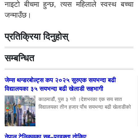
नाइटो बीचमा हुन्छ, त्यस महिलाले स्वस्थ बच्चा
जन्माउँछ।
प्रतिक्रिया दिनुहोस्
सम्बन्धित
जेम्स थन्डरबोल्ट्स कप २०२५ सुरुएक सयभन्दा बढी
विद्यालयका ३५ सयभन्दा बढी खेलाडी सहभागी
काठमाडौं, पुस ३ गते ।देशभरका एक सय सात
विद्यालयका तीन हजार पाँच सयभन्दा बढी खेलाडीको
नेपाल टेलिकमका सह–प्रवक्ता तोकिए