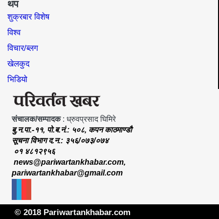
थप
शुक्रबार विशेष
विश्व
विचार/ब्लग
खेलकुद
भिडियो
संचालक/सम्पादक
: ध्रुवप्रसाद घिमिरे
बु.न.पा.-११, पो.ब.नं.: ५०८, कपन काठमाण्डौ
सूचना विभाग द.न.: ३५६/०७३/०७४
०१ ४८१२९५६
news@pariwartankhabar.com
,
pariwartankhabar@gmail.com
© 2018 Pariwartankhabar.com