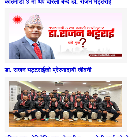
काठमाडौं ४ मा थप दरिलो बन्दै डा. राजन भट्टराई
डा. राजन भट्टराईको प्रेरणादायी जीवनी