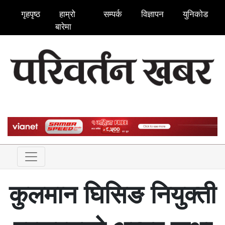
गृहपृष्ठ
हाम्रो
सम्पर्क
विज्ञापन
युनिकोड
बारेमा
कुलमान घिसिङ नियुक्ती