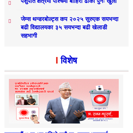
पशुपति क्षेत्रमा पश्चिमी बाहिरी ढोका पुनः खुला
जेम्स थन्डरबोल्ट्स कप २०२५ सुरुएक सयभन्दा
बढी विद्यालयका ३५ सयभन्दा बढी खेलाडी
सहभागी
विशेष