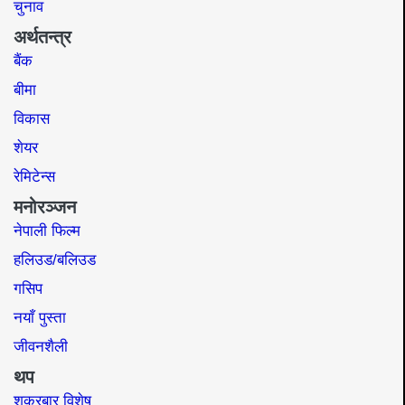
चुनाव
अर्थतन्त्र
बैंक
बीमा
विकास
शेयर
रेमिटेन्स
मनोरञ्जन
नेपाली फिल्म
हलिउड/बलिउड
गसिप
नयाँ पुस्ता
जीवनशैली
थप
शुक्रबार विशेष