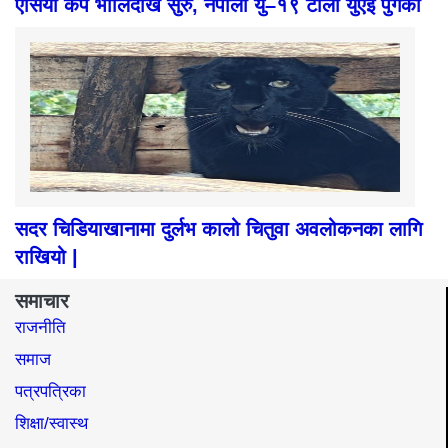
एसिया कप भोलिदेखि सुरु, नेपाली यु–१९ टोली युएई पुगेको
सदर चिडियाखानामा दुर्लभ कालो चितुवा अवलोकनका लागि
राखियो |
समाचार
राजनीति
समाज​
पत्रपत्रिका
शिक्षा/स्वास्थ