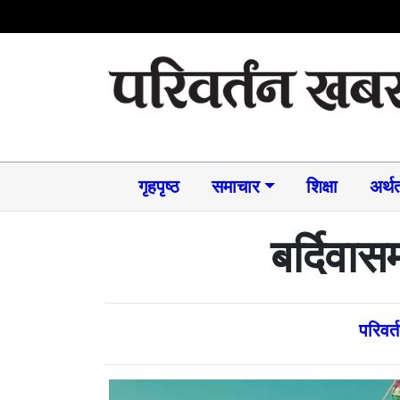
गृहपृष्ठ
समाचार​
शिक्षा
अर्थत
बर्दिवास
परिवर