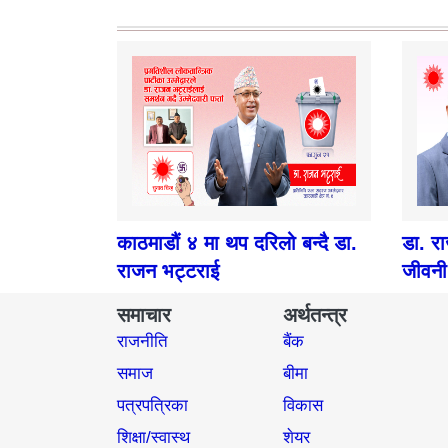
काठमाडौं ४ मा थप दरिलो बन्दै डा.
डा. र
राजन भट्टराई
जीवनी
समाचार
अर्थतन्त्र
राजनीति
बैंक
समाज​
बीमा
पत्रपत्रिका
विकास
शिक्षा/स्वास्थ
शेयर