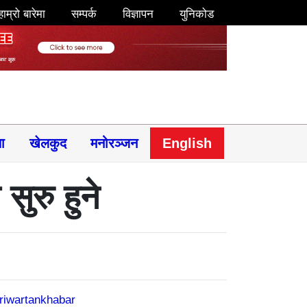
हाम्रो बारेमा
सम्पर्क
विज्ञापन
युनिकोड
षा
खेलकुद
मनोरञ्जन
English
सुरु हुने
riwartankhabar