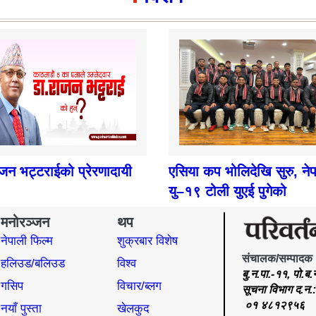
ाजन भट्टराईको प्रेरणादायी
एसिया कप भोलिदेखि सुरु, ने
यु–१९ टोली युएई पुगेको
मनोरञ्जन
थप
नेपाली फिल्म
शुक्रबार विशेष
संचालक/सम्पादक
हलिउड/बलिउड
विश्व
बु.न.पा.-११, पो.ब
गसिप
विचार/ब्लग
सूचना विभाग द.न
०१ ४८१२९५६
नयाँ पुस्ता
खेलकुद