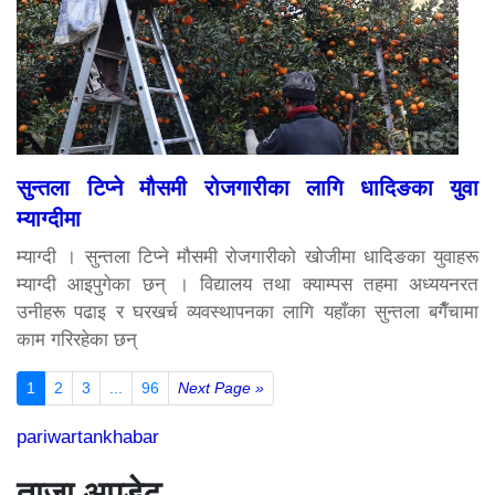
सुन्तला टिप्ने मौसमी रोजगारीका लागि धादिङका युवा
म्याग्दीमा
म्याग्दी । सुन्तला टिप्ने मौसमी रोजगारीको खोजीमा धादिङका युवाहरू
म्याग्दी आइपुगेका छन् । विद्यालय तथा क्याम्पस तहमा अध्ययनरत
उनीहरू पढाइ र घरखर्च व्यवस्थापनका लागि यहाँका सुन्तला बगैँचामा
काम गरिरहेका छन्
1
2
3
...
96
Next Page »
pariwartankhabar
ताजा अपडेट