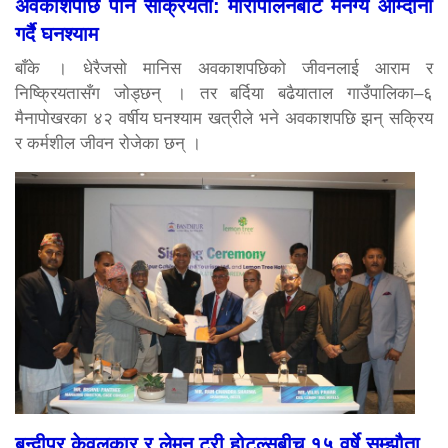
अवकाशपछि पनि सक्रियता: मौरीपालनबाट मनग्य आम्दानी
गर्दै घनश्याम
बाँके । धेरैजसो मानिस अवकाशपछिको जीवनलाई आराम र
निष्क्रियतासँग जोड्छन् । तर बर्दिया बढैयाताल गाउँपालिका–६
मैनापोखरका ४२ वर्षीय घनश्याम खत्रीले भने अवकाशपछि झन् सक्रिय
र कर्मशील जीवन रोजेका छन् ।
बन्दीपुर केवलकार र लेमन ट्री होटल्सबीच १५ वर्षे सम्झौता