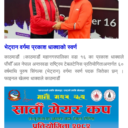
भेट्रान वर्गमा प्रकाश धाक्वाको स्वर्ण
काठमाडौं ।काठमाडौं महानगरपालिका वडा १६ का प्रकाश धाक्वाले
पाँचौँ अल नेपाल अन्तरवडा राष्ट्रिय टेबलटेनिस प्रतियोगिताअन्तर्गत ६०
वर्षमाथि पुरुष सिंगल्स (भेट्रान) वर्गमा स्वर्ण पदक जितेका छन् ।
फाइनल खेलमा धाक्वाले काठमाडौं