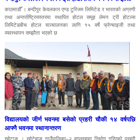
काठमाडौँ । बन्दीपुर केवलकार एण्ड टुरिजम लिमिटेड र भारतको अग्रणी
तथा अन्तर्राष्ट्रियस्तरमा स्थापित होटल समूह लेमन ट्री होटल्स
लिमिटेडबीच होटल सञ्चालनका लागि १५ वर्षे फ्रेन्चाइजी तथा
व्यवस्थापन सम्झौता भएको छ
विद्यालयको जीर्ण भवनमा बसेको प्रहरी चौकी १४ वर्षपछि
आफ्नै भवनमा स्थानान्तरण
खोटाङ । खोटेहाङ गाउँपालिका–२ वाप्लुखामा निर्माण गरिएको प्रहरी