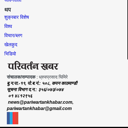
जीवनशैली
थप
शुक्रबार विशेष
विश्व
विचार/ब्लग
खेलकुद
भिडियो
संचालक/सम्पादक
: ध्रुवप्रसाद घिमिरे
बु.न.पा.-११, पो.ब.नं.: ५०८, कपन काठमाण्डौ
सूचना विभाग द.न.: ३५६/०७३/०७४
०१ ४८१२९५६
news@pariwartankhabar.com
,
pariwartankhabar@gmail.com