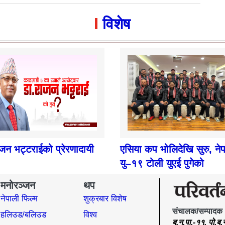
विशेष
ाजन भट्टराईको प्रेरणादायी
एसिया कप भोलिदेखि सुरु, ने
यु–१९ टोली युएई पुगेको
मनोरञ्जन
थप
नेपाली फिल्म
शुक्रबार विशेष
संचालक/सम्पादक
हलिउड/बलिउड
विश्व
बु.न.पा.-११, पो.ब