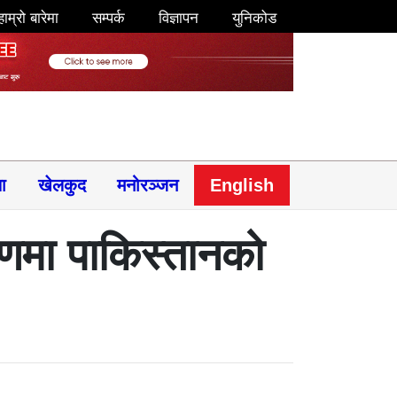
हाम्रो बारेमा
सम्पर्क
विज्ञापन
युनिकोड
षा
खेलकुद
मनोरञ्जन
English
माणमा पाकिस्तानको