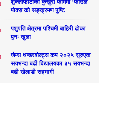
शुक्लाफाँटाका कुखुरा फार्ममा ‘फाउल
पोक्स’को सङ्क्रमण पुष्टि
पशुपति क्षेत्रमा पश्चिमी बाहिरी ढोका
पुनः खुला
जेम्स थन्डरबोल्ट्स कप २०२५ सुरुएक
सयभन्दा बढी विद्यालयका ३५ सयभन्दा
बढी खेलाडी सहभागी