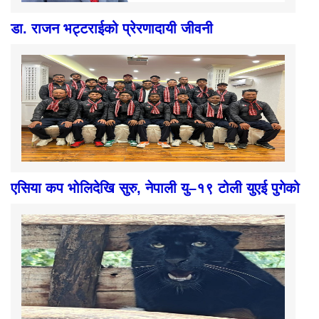
डा. राजन भट्टराईको प्रेरणादायी जीवनी
एसिया कप भोलिदेखि सुरु, नेपाली यु–१९ टोली युएई पुगेको