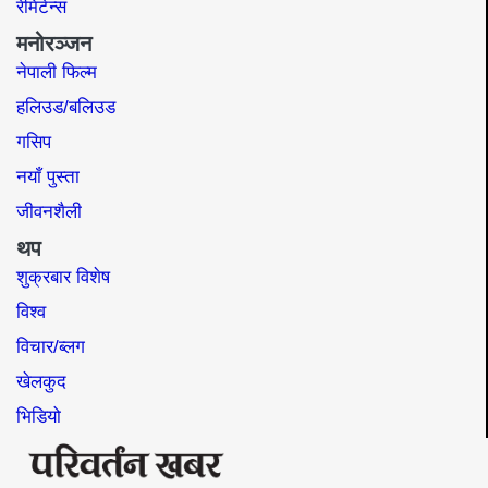
रेमिटेन्स
मनोरञ्जन
नेपाली फिल्म
हलिउड/बलिउड
गसिप
नयाँ पुस्ता
जीवनशैली
थप
शुक्रबार विशेष
विश्व
विचार/ब्लग
खेलकुद
भिडियो