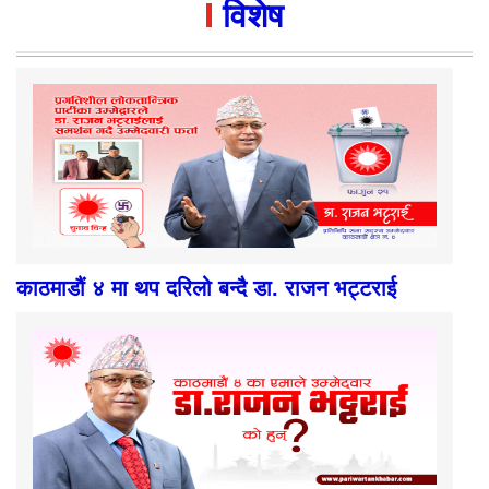
विशेष
काठमाडौं ४ मा थप दरिलो बन्दै डा. राजन भट्टराई