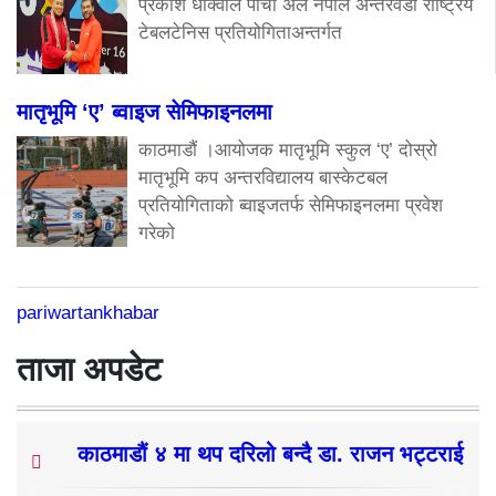
प्रकाश धाक्वाले पाँचौँ अल नेपाल अन्तरवडा राष्ट्रिय
टेबलटेनिस प्रतियोगिताअन्तर्गत
मातृभूमि ‘ए’ ब्वाइज सेमिफाइनलमा
काठमाडौं ।आयोजक मातृभूमि स्कुल ‘ए’ दोस्रो
मातृभूमि कप अन्तरविद्यालय बास्केटबल
प्रतियोगिताको ब्वाइजतर्फ सेमिफाइनलमा प्रवेश
गरेको
pariwartankhabar
ताजा अपडेट
काठमाडौं ४ मा थप दरिलो बन्दै डा. राजन भट्टराई