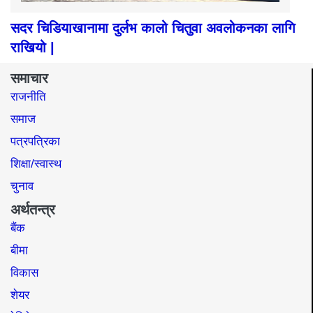
सदर चिडियाखानामा दुर्लभ कालो चितुवा अवलोकनका लागि
राखियो |
समाचार
राजनीति
समाज​
पत्रपत्रिका
शिक्षा/स्वास्थ
चुनाव
अर्थतन्त्र
बैंक
बीमा
विकास
शेयर