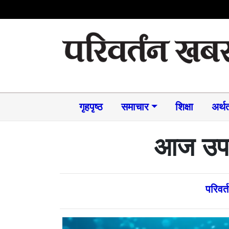
गृहपृष्ठ
समाचार​
शिक्षा
अर्थत
आज उपत
परिवर