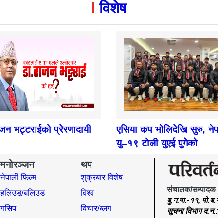
विशेष
ाजन भट्टराईको प्रेरणादायी
एसिया कप भोलिदेखि सुरु, ने
यु–१९ टोली युएई पुगेको
मनोरञ्जन
थप
नेपाली फिल्म
शुक्रबार विशेष
संचालक/सम्पादक
हलिउड/बलिउड
विश्व
बु.न.पा.-११, पो.ब
गसिप
विचार/ब्लग
सूचना विभाग द.न