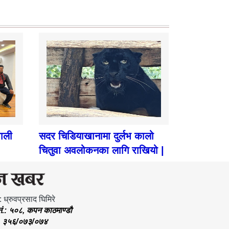
पाली
सदर चिडियाखानामा दुर्लभ कालो
चितुवा अवलोकनका लागि राखियो |
: ध्रुवप्रसाद घिमिरे
.नं.: ५०८, कपन काठमाण्डौ
.: ३५६/०७३/०७४