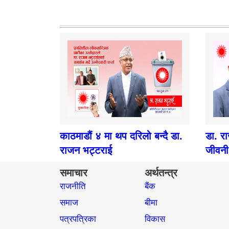
काठमाडौं ४ मा थप दरिलो बन्दै डा.
डा. र
राजन भट्टराई
जीवनी
समाचार
अर्थतन्त्र
राजनीति
बैंक
समाज​
बीमा
पत्रपत्रिका
विकास