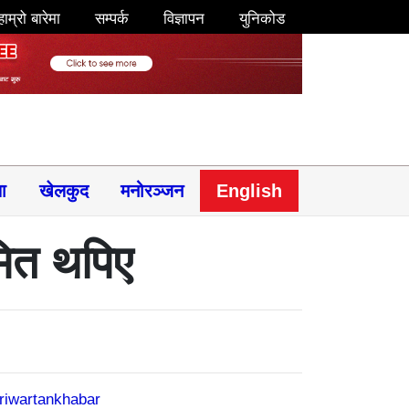
हाम्रो बारेमा
सम्पर्क
विज्ञापन
युनिकोड
षा
खेलकुद
मनोरञ्जन
English
ित थपिए
riwartankhabar