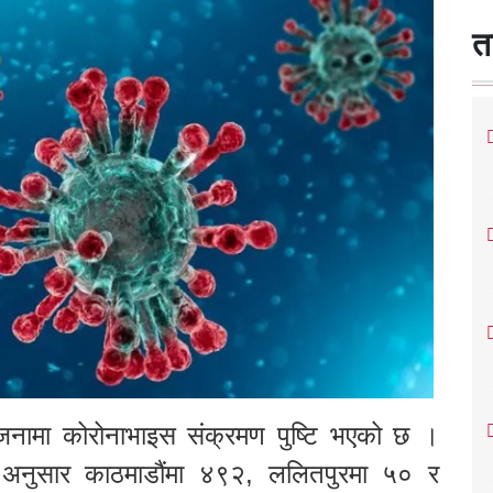
त
नामा कोरोनाभाइस संक्रमण पुष्टि भएको छ ।
का अनुसार काठमाडौंमा ४९२, ललितपुरमा ५० र