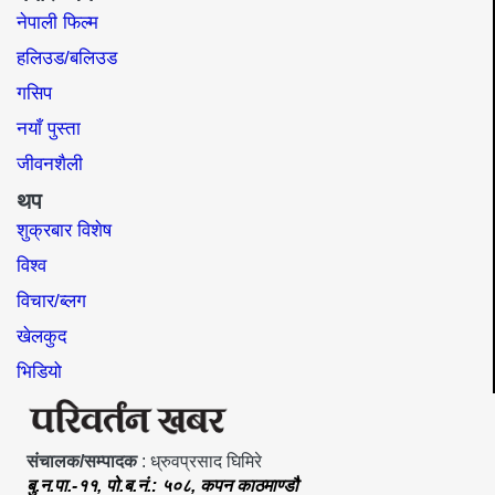
नेपाली फिल्म
हलिउड/बलिउड
गसिप
नयाँ पुस्ता
जीवनशैली
थप
शुक्रबार विशेष
विश्व
विचार/ब्लग
खेलकुद
भिडियो
संचालक/सम्पादक
: ध्रुवप्रसाद घिमिरे
बु.न.पा.-११, पो.ब.नं.: ५०८, कपन काठमाण्डौ