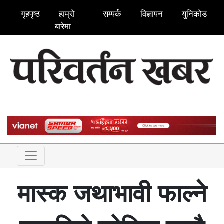
गृहपृष्ठ
हाम्रो
सम्पर्क
विज्ञापन
युनिकोड
बारेमा
मास्क जथाभावी फाल्ने