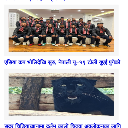
एसिया कप भोलिदेखि सुरु, नेपाली यु–१९ टोली युएई पुगेको
सदर चिडियाखानामा दुर्लभ कालो चितुवा अवलोकनका लागि