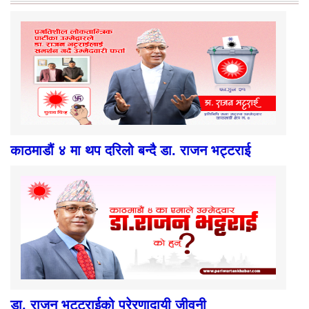
काठमाडौं ४ मा थप दरिलो बन्दै डा. राजन भट्टराई
डा. राजन भट्टराईको प्रेरणादायी जीवनी