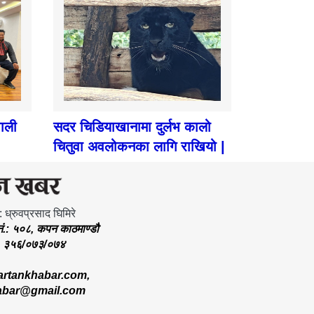
पाली
सदर चिडियाखानामा दुर्लभ कालो
चितुवा अवलोकनका लागि राखियो |
: ध्रुवप्रसाद घिमिरे
.नं.: ५०८, कपन काठमाण्डौ
.: ३५६/०७३/०७४
rtankhabar.com
,
abar@gmail.com