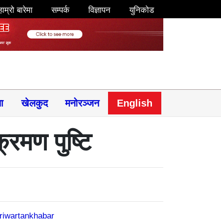
हाम्रो बारेमा
सम्पर्क
विज्ञापन
युनिकोड
षा
खेलकुद
मनोरञ्जन
English
रमण पुष्टि
riwartankhabar