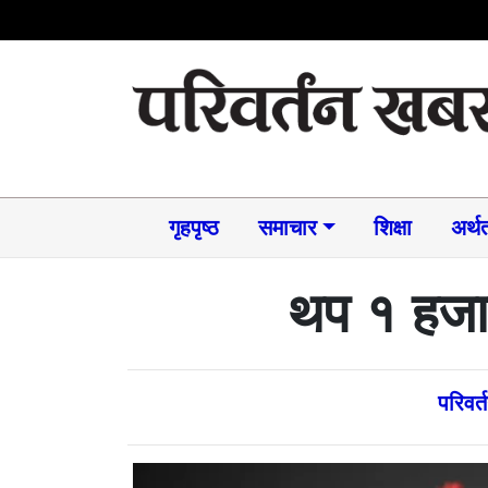
गृहपृष्ठ
समाचार​
शिक्षा
अर्थत
थप १ हजार
परिवर