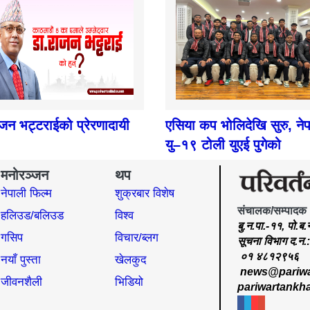
ाजन भट्टराईको प्रेरणादायी
एसिया कप भोलिदेखि सुरु, ने
यु–१९ टोली युएई पुगेको
मनोरञ्जन
थप
नेपाली फिल्म
शुक्रबार विशेष
संचालक/सम्पादक
हलिउड/बलिउड
विश्व
बु.न.पा.-११, पो.ब
गसिप
विचार/ब्लग
सूचना विभाग द.न
०१ ४८१२९५६
नयाँ पुस्ता
खेलकुद
news@pariwa
जीवनशैली
भिडियो
pariwartankh