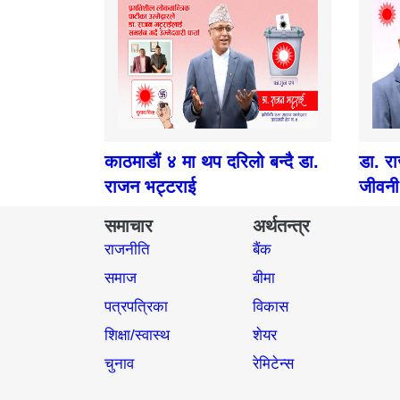
काठमाडौं ४ मा थप दरिलो बन्दै डा.
डा. र
राजन भट्टराई
जीवनी
समाचार
अर्थतन्त्र
राजनीति
बैंक
समाज​
बीमा
पत्रपत्रिका
विकास
शिक्षा/स्वास्थ
शेयर
चुनाव
रेमिटेन्स