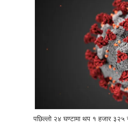
पछिल्लो २४ घण्टामा थप १ हजार ३२५ ज