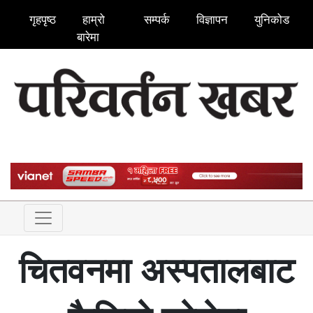
गृहपृष्ठ
हाम्रो
सम्पर्क
विज्ञापन
युनिकोड
बारेमा
चितवनमा अस्पतालबाट