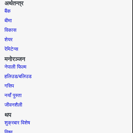
अर्थतन्त्र
बैंक
बीमा
विकास
शेयर
रेमिटेन्स
मनोरञ्जन
नेपाली फिल्म
हलिउड/बलिउड
गसिप
नयाँ पुस्ता
जीवनशैली
थप
शुक्रबार विशेष
विश्व