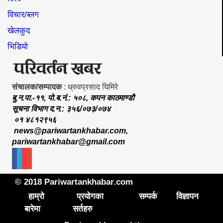
विचार/ब्लग
खेलकुद
भिडियो
संचालक/सम्पादक
: ध्रुवप्रसाद घिमिरे
बु.न.पा.-११, पो.ब.नं.: ५०८, कपन काठमाण्डौ
सूचना विभाग द.न.: ३५६/०७३/०७४
०१ ४८१२९५६
news@pariwartankhabar.com
,
pariwartankhabar@gmail.com
© 2018 Pariwartankhabar.com
हाम्रो
प्रयोगका
सम्पर्क
विज्ञापन
बारेमा
सर्तहरु