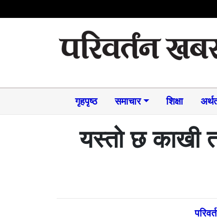
गृहपृष्ठ
समाचार​
शिक्षा
अर्थत
यस्तो छ काखी 
परिवर