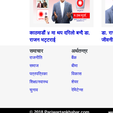
काठमाडौं ४ मा थप दरिलो बन्दै डा.
डा. र
राजन भट्टराई
जीवनी
समाचार
अर्थतन्त्र
राजनीति
बैंक
समाज​
बीमा
पत्रपत्रिका
विकास
शिक्षा/स्वास्थ
शेयर
चुनाव
रेमिटेन्स
© 2018 Pariwartankhabar.com