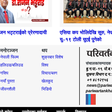
ाजन भट्टराईको प्रेरणादायी
एसिया कप भोलिदेखि सुरु, ने
यु–१९ टोली युएई पुगेको
मनोरञ्जन
थप
नेपाली फिल्म
शुक्रबार विशेष
संचालक/सम्पादक
हलिउड/बलिउड
विश्व
बु.न.पा.-११, पो.ब
गसिप
विचार/ब्लग
सूचना विभाग द.न
०१ ४८१२९५६
नयाँ पुस्ता
खेलकुद
news@pariwa
जीवनशैली
भिडियो
pariwartankh