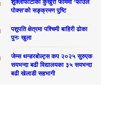
शुक्लाफाँटाका कुखुरा फार्ममा ‘फाउल
पोक्स’को सङ्क्रमण पुष्टि
पशुपति क्षेत्रमा पश्चिमी बाहिरी ढोका
पुनः खुला
जेम्स थन्डरबोल्ट्स कप २०२५ सुरुएक
सयभन्दा बढी विद्यालयका ३५ सयभन्दा
बढी खेलाडी सहभागी