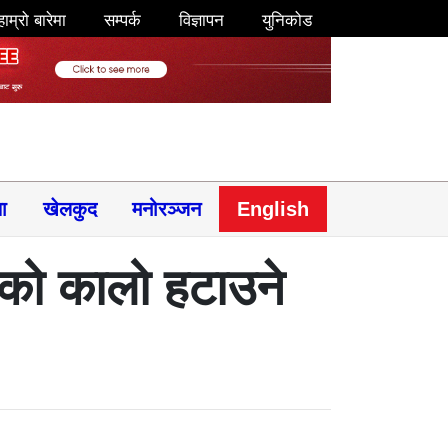
हाम्रो बारेमा
सम्पर्क
विज्ञापन
युनिकोड
षा
खेलकुद
मनोरञ्जन
English
को कालो हटाउने