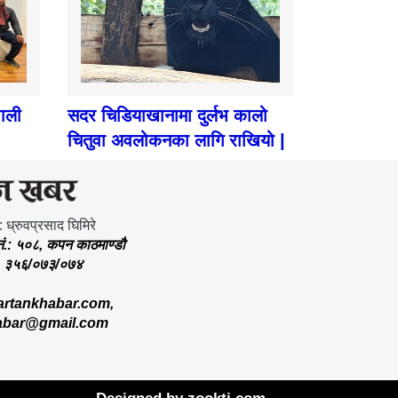
पाली
सदर चिडियाखानामा दुर्लभ कालो
चितुवा अवलोकनका लागि राखियो |
: ध्रुवप्रसाद घिमिरे
.नं.: ५०८, कपन काठमाण्डौ
.: ३५६/०७३/०७४
rtankhabar.com
,
abar@gmail.com