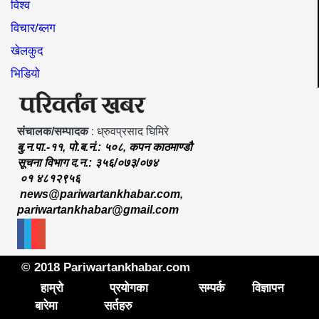
विश्व
विचार/ब्लग
खेलकुद
भिडियो
संचालक/सम्पादक
: ध्रुवप्रसाद घिमिरे
बु.न.पा.-११, पो.ब.नं.: ५०८, कपन काठमाण्डौ
सूचना विभाग द.न.: ३५६/०७३/०७४
०१ ४८१२९५६
news@pariwartankhabar.com
,
pariwartankhabar@gmail.com
© 2018 Pariwartankhabar.com
हाम्रो
प्रयोगका
सम्पर्क
विज्ञापन
बारेमा
सर्तहरु