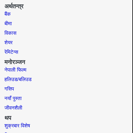
अर्थतन्त्र
बैंक
बीमा
विकास
शेयर
रेमिटेन्स
मनोरञ्जन
नेपाली फिल्म
हलिउड/बलिउड
गसिप
नयाँ पुस्ता
जीवनशैली
थप
शुक्रबार विशेष