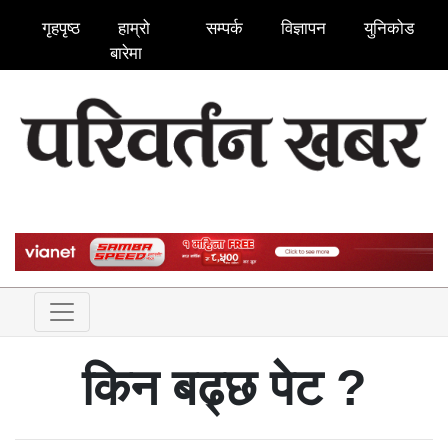
गृहपृष्ठ
हाम्रो
सम्पर्क
विज्ञापन
युनिकोड
बारेमा
किन बढ्छ पेट ?