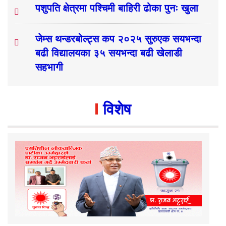
पशुपति क्षेत्रमा पश्चिमी बाहिरी ढोका पुनः खुला
जेम्स थन्डरबोल्ट्स कप २०२५ सुरुएक सयभन्दा
बढी विद्यालयका ३५ सयभन्दा बढी खेलाडी
सहभागी
विशेष