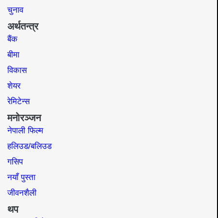
चुनाव
अर्थतन्त्र
बैंक
बीमा
विकास
शेयर
रेमिटेन्स
मनोरञ्जन
नेपाली फिल्म
हलिउड/बलिउड
गसिप
नयाँ पुस्ता
जीवनशैली
थप