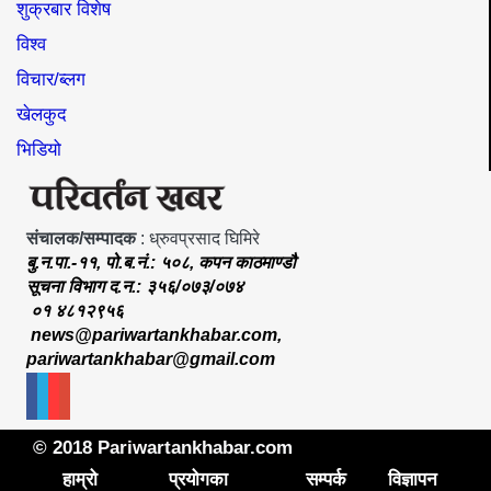
शुक्रबार विशेष
विश्व
विचार/ब्लग
खेलकुद
भिडियो
संचालक/सम्पादक
: ध्रुवप्रसाद घिमिरे
बु.न.पा.-११, पो.ब.नं.: ५०८, कपन काठमाण्डौ
सूचना विभाग द.न.: ३५६/०७३/०७४
०१ ४८१२९५६
news@pariwartankhabar.com
,
pariwartankhabar@gmail.com
© 2018 Pariwartankhabar.com
हाम्रो
प्रयोगका
सम्पर्क
विज्ञापन