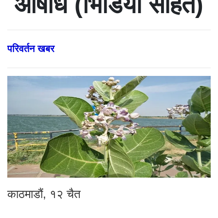
औषधि (भिडियो सहित)
परिवर्तन खबर
काठमाडौं, १२ चैत