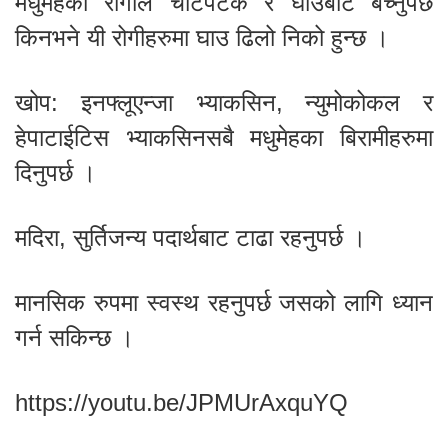
मधुमेहका रोगीले चोटपटक र घाउबाट बच्नुपर्छ
किनभने यी रोगीहरुमा घाउ ढिलो निको हुन्छ ।
खोप: इनफ्लूएन्जा भ्याकसिन, न्युमोकोकल र
हेपाटाईटिस भ्याकसिनसबै मधुमेहका बिरामीहरुमा
दिनुपर्छ ।
मदिरा, सुर्तिजन्य पदार्थबाट टाढा रहनुपर्छ ।
मानसिक रुपमा स्वस्थ रहनुपर्छ जसको लागि ध्यान
गर्न सकिन्छ ।
https://youtu.be/JPMUrAxquYQ