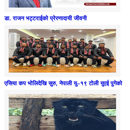
डा. राजन भट्टराईको प्रेरणादायी जीवनी
एसिया कप भोलिदेखि सुरु, नेपाली यु–१९ टोली युएई पुगेको