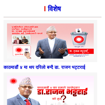
विशेष
काठमाडौं ४ मा थप दरिलो बन्दै डा. राजन भट्टराई