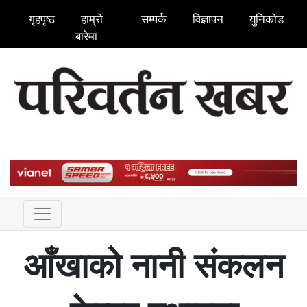
गृहपृष्ठ
हाम्रो
सम्पर्क
विज्ञापन
युनिकोड
बारेमा
आँखाको नानी संकलन