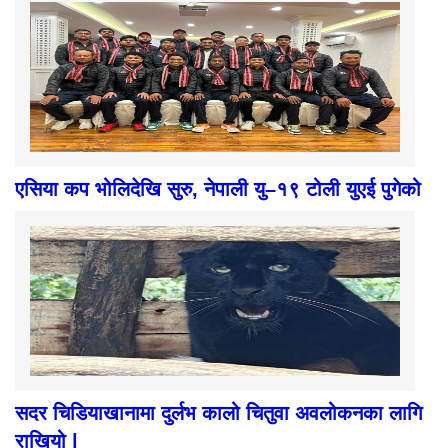
एसिया कप भोलिदेखि सुरु, नेपाली यु–१९ टोली युएई पुगेको
सदर चिडियाखानामा दुर्लभ कालो चितुवा अवलोकनका लागि
राखियो |