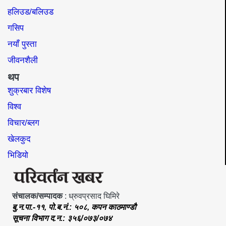
हलिउड/बलिउड
गसिप
नयाँ पुस्ता
जीवनशैली
थप
शुक्रबार विशेष
विश्व
विचार/ब्लग
खेलकुद
भिडियो
संचालक/सम्पादक
: ध्रुवप्रसाद घिमिरे
बु.न.पा.-११, पो.ब.नं.: ५०८, कपन काठमाण्डौ
सूचना विभाग द.न.: ३५६/०७३/०७४