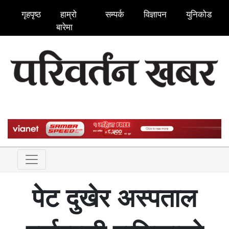
गृहपृष्ठ
हाम्रो
सम्पर्क
विज्ञापन
युनिकोड
बारेमा
पेट दुखेर अस्पताल