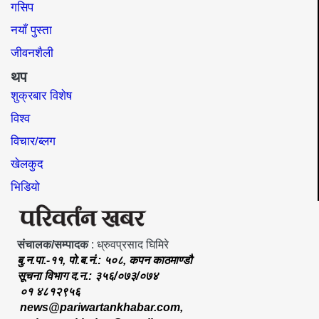
गसिप
नयाँ पुस्ता
जीवनशैली
थप
शुक्रबार विशेष
विश्व
विचार/ब्लग
खेलकुद
भिडियो
संचालक/सम्पादक
: ध्रुवप्रसाद घिमिरे
बु.न.पा.-११, पो.ब.नं.: ५०८, कपन काठमाण्डौ
सूचना विभाग द.न.: ३५६/०७३/०७४
०१ ४८१२९५६
news@pariwartankhabar.com
,