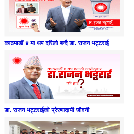
काठमाडौं ४ मा थप दरिलो बन्दै डा. राजन भट्टराई
डा. राजन भट्टराईको प्रेरणादायी जीवनी