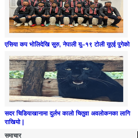
एसिया कप भोलिदेखि सुरु, नेपाली यु–१९ टोली युएई पुगेको
सदर चिडियाखानामा दुर्लभ कालो चितुवा अवलोकनका लागि
राखियो |
समाचार