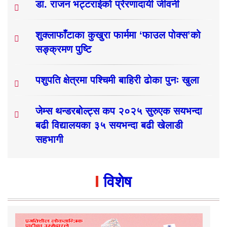
डा. राजन भट्टराईको प्रेरणादायी जीवनी
शुक्लाफाँटाका कुखुरा फार्ममा ‘फाउल पोक्स’को
सङ्क्रमण पुष्टि
पशुपति क्षेत्रमा पश्चिमी बाहिरी ढोका पुनः खुला
जेम्स थन्डरबोल्ट्स कप २०२५ सुरुएक सयभन्दा
बढी विद्यालयका ३५ सयभन्दा बढी खेलाडी
सहभागी
विशेष