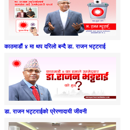
काठमाडौं ४ मा थप दरिलो बन्दै डा. राजन भट्टराई
डा. राजन भट्टराईको प्रेरणादायी जीवनी