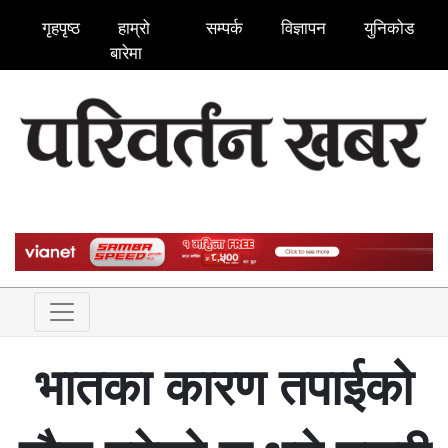
गृहपृष्ठ
हाम्रो
सम्पर्क
विज्ञापन
युनिकोड
बारेमा
भातका कारण तपाईको