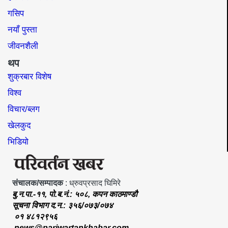
गसिप
नयाँ पुस्ता
जीवनशैली
थप
शुक्रबार विशेष
विश्व
विचार/ब्लग
खेलकुद
भिडियो
संचालक/सम्पादक
: ध्रुवप्रसाद घिमिरे
बु.न.पा.-११, पो.ब.नं.: ५०८, कपन काठमाण्डौ
सूचना विभाग द.न.: ३५६/०७३/०७४
०१ ४८१२९५६
news@pariwartankhabar.com
,