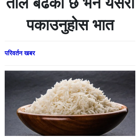
तौल बढेको छ भने यसरी
पकाउनुहोस भात
परिवर्तन खबर