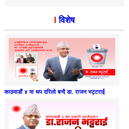
विशेष
काठमाडौं ४ मा थप दरिलो बन्दै डा. राजन भट्टराई