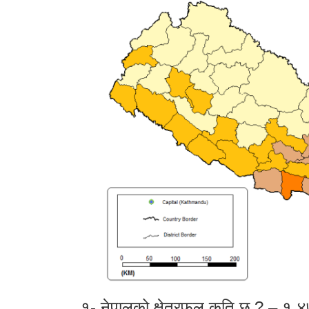
१- नेपालको क्षेत्रफल कति छ ? – १,४