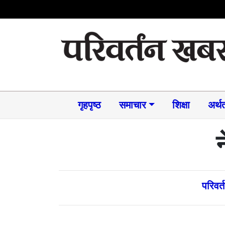
गृहपृष्ठ
समाचार​
शिक्षा
अर्थत
परिवर