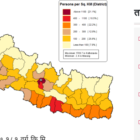
त
७,१८१ वर्ग कि.मि.