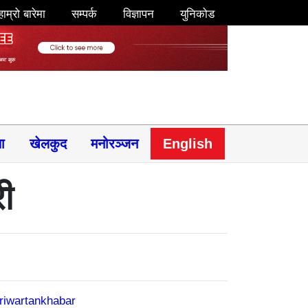
हाम्रो बारेमा
सम्पर्क
विज्ञापन
युनिकोड
षा
खेलकुद
मनोरञ्जन
English
ी
riwartankhabar