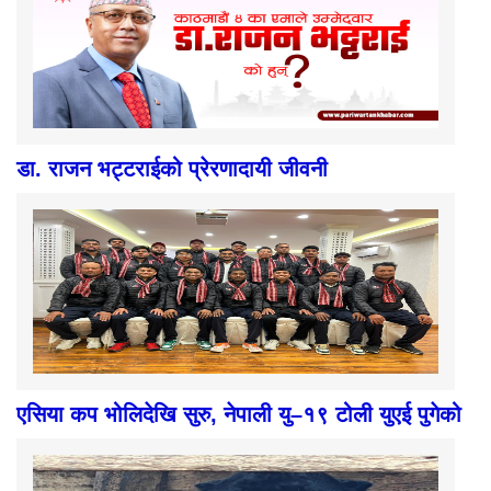
डा. राजन भट्टराईको प्रेरणादायी जीवनी
एसिया कप भोलिदेखि सुरु, नेपाली यु–१९ टोली युएई पुगेको