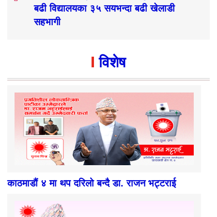
बढी विद्यालयका ३५ सयभन्दा बढी खेलाडी
सहभागी
विशेष
काठमाडौं ४ मा थप दरिलो बन्दै डा. राजन भट्टराई