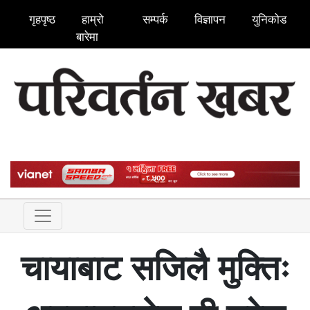
गृहपृष्ठ
हाम्रो
सम्पर्क
विज्ञापन
युनिकोड
बारेमा
चायाबाट सजिलै मुक्तिः