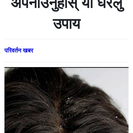
अपनाउनुहोस् यी घरेलु
उपाय
परिवर्तन खबर