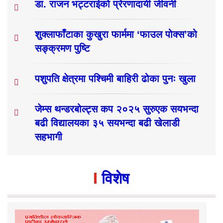
डा. राजन भट्टराईको प्रेरणादायी जीवनी
शुक्लाफाँटाका कुखुरा फार्ममा ‘फाउल पोक्स’को
सङ्क्रमण पुष्टि
पशुपति क्षेत्रमा पश्चिमी बाहिरी ढोका पुनः खुला
जेम्स थन्डरबोल्ट्स कप २०२५ सुरुएक सयभन्दा
बढी विद्यालयका ३५ सयभन्दा बढी खेलाडी
सहभागी
विशेष