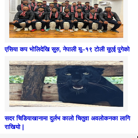
एसिया कप भोलिदेखि सुरु, नेपाली यु–१९ टोली युएई पुगेको
सदर चिडियाखानामा दुर्लभ कालो चितुवा अवलोकनका लागि
राखियो |