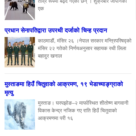
तीव्र रूपमा बढ्दै गएका छन् । शुक्रबार जापानको
एक
प्रधान सेनापतिद्वारा उपरथी दर्जाको चिन्ह प्रदान
काठमाडौं, मंसिर २६ ।नेपाल सरकार मन्त्रिपरिषद्को
मंसिर २२ गतेको निर्णयअनुसार सहायक रथी लिला
बहादुर खनाल
मुस्ताङमा हिउँ चितुवाको आक्रमण, १९ भेडाच्याङ्ग्राको
मृत्यु
मुस्ताङ। घरपझोङ–२ मार्फास्थित शीतोष्ण बागवानी
विकास केन्द्र नजिक गए राति हिउँ चितुवाको
आक्रमणमा परी १६