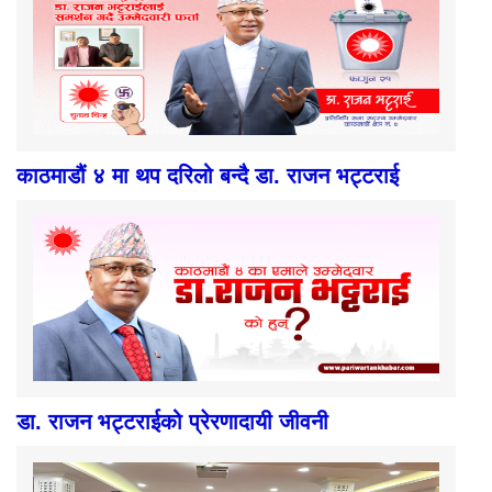
काठमाडौं ४ मा थप दरिलो बन्दै डा. राजन भट्टराई
डा. राजन भट्टराईको प्रेरणादायी जीवनी