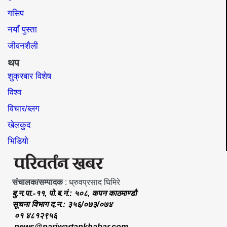
गसिप
नयाँ पुस्ता
जीवनशैली
थप
शुक्रबार विशेष
विश्व
विचार/ब्लग
खेलकुद
भिडियो
संचालक/सम्पादक
: ध्रुवप्रसाद घिमिरे
बु.न.पा.-११, पो.ब.नं.: ५०८, कपन काठमाण्डौ
सूचना विभाग द.न.: ३५६/०७३/०७४
०१ ४८१२९५६
news@pariwartankhabar.com
,