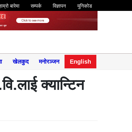
हाम्रो बारेमा
सम्पर्क
विज्ञापन
युनिकोड
षा
खेलकुद
मनोरञ्जन
English
वि.लाई क्यान्टिन