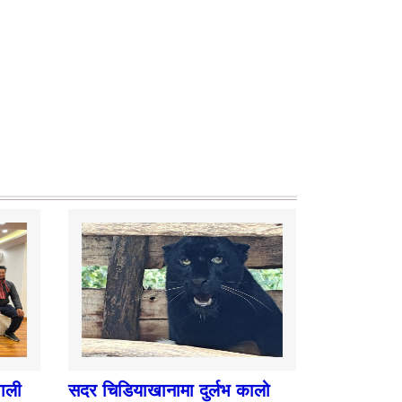
पाली
सदर चिडियाखानामा दुर्लभ कालो