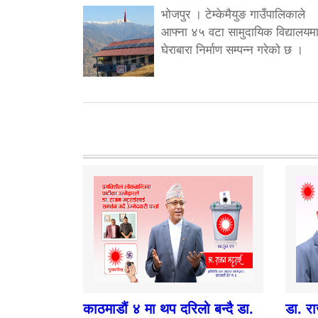
भोजपुर । टेम्केमैयुङ गाउँपालिकाले
आफ्ना ४५ वटा सामुदायिक विद्यालयम
घेराबारा निर्माण सम्पन्न गरेको छ ।
काठमाडौं ४ मा थप दरिलो बन्दै डा.
डा. र