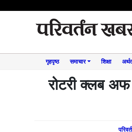
गृहपृष्ठ
समाचार​
शिक्षा
अर्थत
रोटरी क्लब अफ प
परिवर