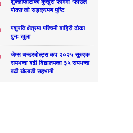
शुक्लाफाँटाका कुखुरा फार्ममा ‘फाउल
पोक्स’को सङ्क्रमण पुष्टि
पशुपति क्षेत्रमा पश्चिमी बाहिरी ढोका
पुनः खुला
जेम्स थन्डरबोल्ट्स कप २०२५ सुरुएक
सयभन्दा बढी विद्यालयका ३५ सयभन्दा
बढी खेलाडी सहभागी