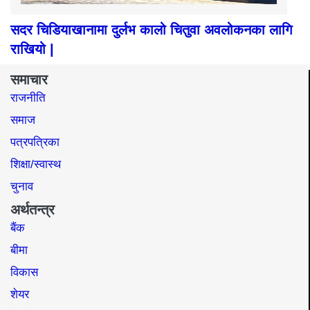
सदर चिडियाखानामा दुर्लभ कालो चितुवा अवलोकनका लागि
राखियो |
समाचार
राजनीति
समाज​
पत्रपत्रिका
शिक्षा/स्वास्थ
चुनाव
अर्थतन्त्र
बैंक
बीमा
विकास
शेयर