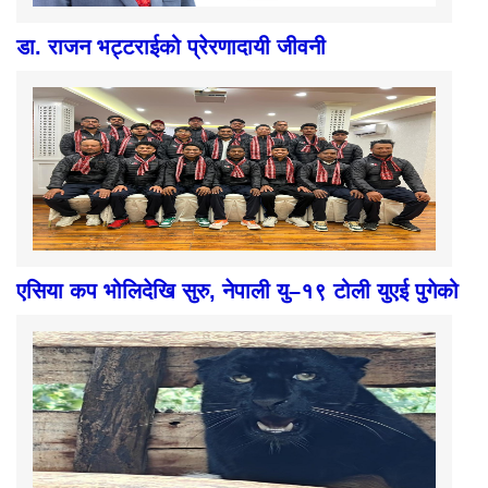
डा. राजन भट्टराईको प्रेरणादायी जीवनी
एसिया कप भोलिदेखि सुरु, नेपाली यु–१९ टोली युएई पुगेको