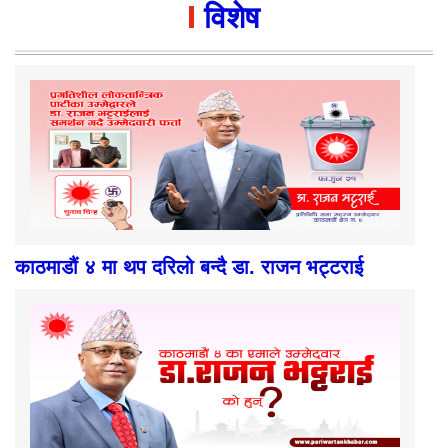
विशेष
काठमाडौं ४ मा थप दरिलो बन्दै डा. राजन भट्टराई