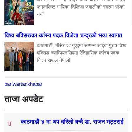
फाइनलिष्ट गायिका दिलिजा रुवालीको स्वरमा रहेको
नयाँ
विश्व बक्सिङका कांस्य पदक विजेता चन्द्रको भव्य स्वागत
काठमाडौं, मंसिर २८युएईमा सम्पन्न आईबा पुरुष विश्व
बक्सिङ च्याम्पियनसिपमा ऐतिहासिक कांस्य पदक
जित्न सफल नेपाली
pariwartankhabar
ताजा अपडेट
काठमाडौं ४ मा थप दरिलो बन्दै डा. राजन भट्टराई