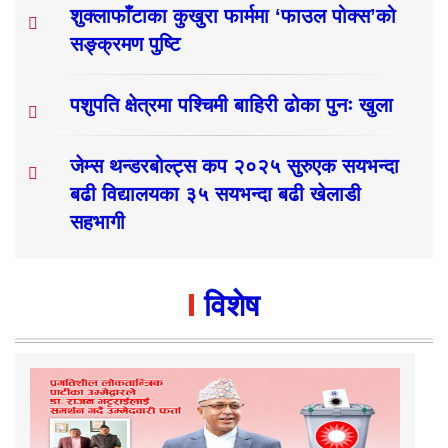
शुक्लाफाँटाका कुखुरा फार्ममा ‘फाउल पोक्स’को
सङ्क्रमण पुष्टि
पशुपति क्षेत्रमा पश्चिमी बाहिरी ढोका पुनः खुला
जेम्स थन्डरबोल्ट्स कप २०२५ सुरुएक सयभन्दा
बढी विद्यालयका ३५ सयभन्दा बढी खेलाडी
सहभागी
विशेष