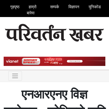
गृहपृष्ठ
हाम्रो
सम्पर्क
विज्ञापन
युनिकोड
बारेमा
एनआरएनए विज्ञ