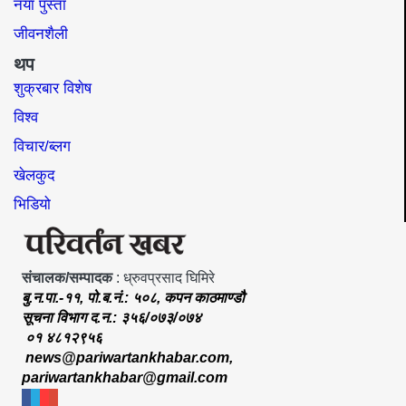
नयाँ पुस्ता
जीवनशैली
थप
शुक्रबार विशेष
विश्व
विचार/ब्लग
खेलकुद
भिडियो
संचालक/सम्पादक
: ध्रुवप्रसाद घिमिरे
बु.न.पा.-११, पो.ब.नं.: ५०८, कपन काठमाण्डौ
सूचना विभाग द.न.: ३५६/०७३/०७४
०१ ४८१२९५६
news@pariwartankhabar.com
,
pariwartankhabar@gmail.com