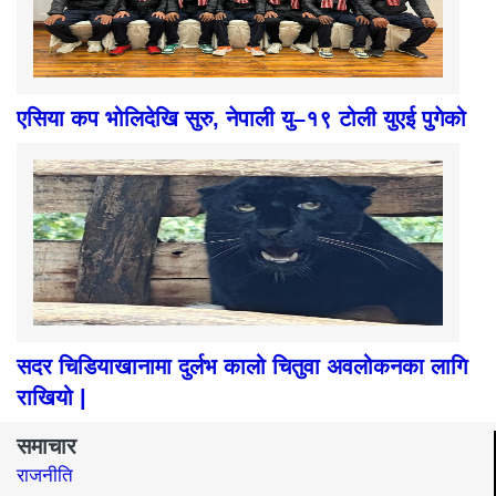
एसिया कप भोलिदेखि सुरु, नेपाली यु–१९ टोली युएई पुगेको
सदर चिडियाखानामा दुर्लभ कालो चितुवा अवलोकनका लागि
राखियो |
समाचार
राजनीति