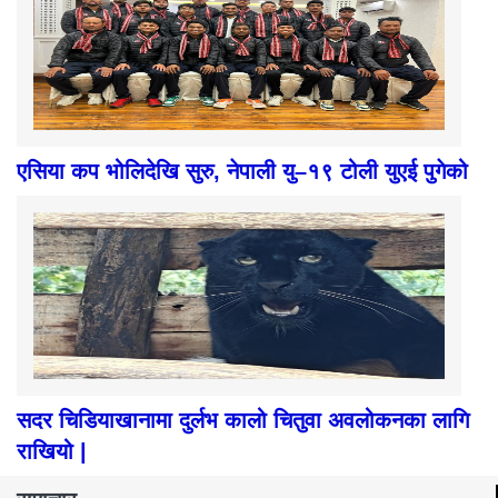
एसिया कप भोलिदेखि सुरु, नेपाली यु–१९ टोली युएई पुगेको
सदर चिडियाखानामा दुर्लभ कालो चितुवा अवलोकनका लागि
राखियो |