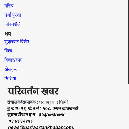
गसिप
नयाँ पुस्ता
जीवनशैली
थप
शुक्रबार विशेष
विश्व
विचार/ब्लग
खेलकुद
भिडियो
संचालक/सम्पादक
: ध्रुवप्रसाद घिमिरे
बु.न.पा.-११, पो.ब.नं.: ५०८, कपन काठमाण्डौ
सूचना विभाग द.न.: ३५६/०७३/०७४
०१ ४८१२९५६
news@pariwartankhabar.com
,