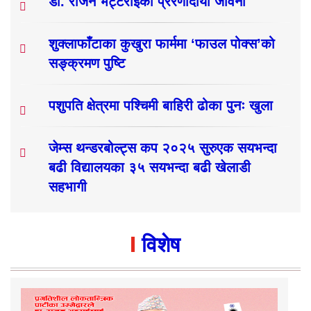
डा. राजन भट्टराईको प्रेरणादायी जीवनी
शुक्लाफाँटाका कुखुरा फार्ममा ‘फाउल पोक्स’को
सङ्क्रमण पुष्टि
पशुपति क्षेत्रमा पश्चिमी बाहिरी ढोका पुनः खुला
जेम्स थन्डरबोल्ट्स कप २०२५ सुरुएक सयभन्दा
बढी विद्यालयका ३५ सयभन्दा बढी खेलाडी
सहभागी
विशेष