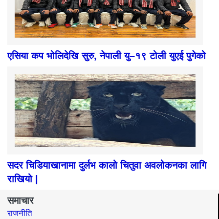
एसिया कप भोलिदेखि सुरु, नेपाली यु–१९ टोली युएई पुगेको
सदर चिडियाखानामा दुर्लभ कालो चितुवा अवलोकनका लागि
राखियो |
समाचार
राजनीति