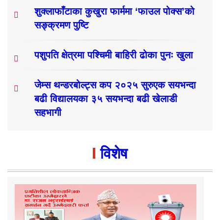
शुक्लाफाँटाका कुखुरा फार्ममा ‘फाउल पोक्स’को
सङ्क्रमण पुष्टि
पशुपति क्षेत्रमा पश्चिमी बाहिरी ढोका पुनः खुला
जेम्स थन्डरबोल्ट्स कप २०२५ सुरुएक सयभन्दा
बढी विद्यालयका ३५ सयभन्दा बढी खेलाडी
सहभागी
विशेष