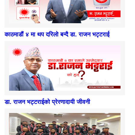
काठमाडौं ४ मा थप दरिलो बन्दै डा. राजन भट्टराई
डा. राजन भट्टराईको प्रेरणादायी जीवनी