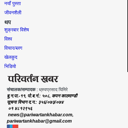
नयाँ पुस्ता
जीवनशैली
थप
शुक्रबार विशेष
विश्व
विचार/ब्लग
खेलकुद
भिडियो
संचालक/सम्पादक
: ध्रुवप्रसाद घिमिरे
बु.न.पा.-११, पो.ब.नं.: ५०८, कपन काठमाण्डौ
सूचना विभाग द.न.: ३५६/०७३/०७४
०१ ४८१२९५६
news@pariwartankhabar.com
,
pariwartankhabar@gmail.com