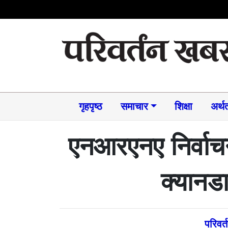
गृहपृष्ठ
समाचार​
शिक्षा
अर्थत
एनआरएनए निर्वाचन
क्यानड
परिवर