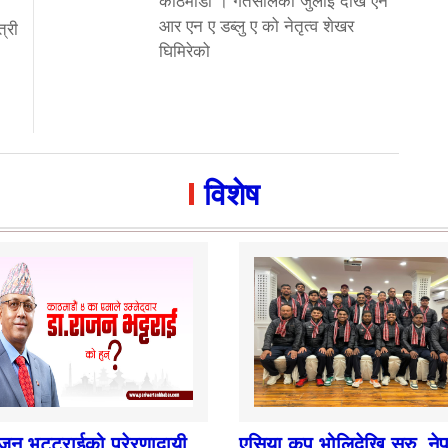
काठमाडौं । गतसालको जुलाई देखि एन
आर एन ए डब्लु ए को नेतृत्व शेखर
्री
घिमिरेको
विशेष
ाजन भट्टराईको प्रेरणादायी
एसिया कप भोलिदेखि सुरु, ने