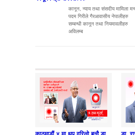
कानून, न्याय तथा संसदीय मामिला मन्त
पदम गिरीले गैरआवासीय नेपालीहरु
सम्बन्धी कानून तथा नियमावलीहरु
अविलम्ब
काठमाडौं ४ मा थप दरिलो बन्दै डा.
डा. र