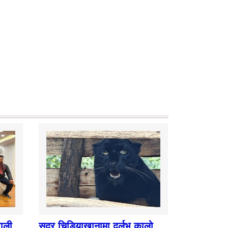
पाली
सदर चिडियाखानामा दुर्लभ कालो