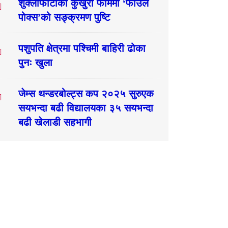
शुक्लाफाँटाका कुखुरा फार्ममा ‘फाउल
पोक्स’को सङ्क्रमण पुष्टि
पशुपति क्षेत्रमा पश्चिमी बाहिरी ढोका
पुनः खुला
जेम्स थन्डरबोल्ट्स कप २०२५ सुरुएक
सयभन्दा बढी विद्यालयका ३५ सयभन्दा
बढी खेलाडी सहभागी