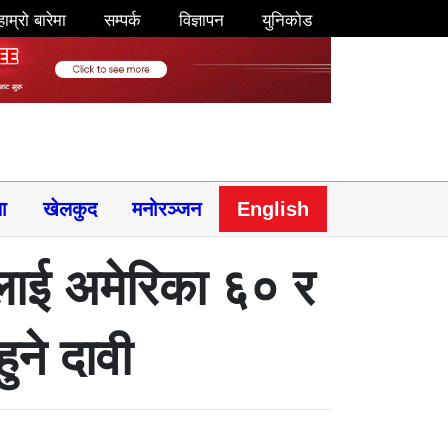
हाम्रो बारेमा
सम्पर्क
विज्ञापन
युनिकोड
षा
खेलकुद
मनोरञ्जन
English
तलाई अमेरिका ६० र
ने दावी