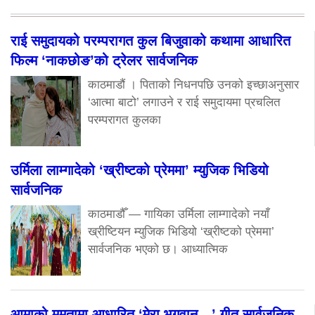
उर्मिला लाम्गादेको ‘ख्रीष्टको प्रेममा’ म्युजिक भिडियो
सार्वजनिक
काठमाडौँ — गायिका उर्मिला लाम्गादेको नयाँ
ख्रीष्टियन म्युजिक भिडियो ‘ख्रीष्टको प्रेममा’
सार्वजनिक भएको छ। आध्यात्मिक
आमाको ममतामा आधारित ‘मेरा भगवान…’ गीत सार्वजनिक
विराटनगर — ‘द भ्वाइस अफ किड्स’ सिजन–४ की
फाइनलिष्ट गायिका दिलिजा रुवालीको स्वरमा रहेको
नयाँ
विश्व बक्सिङका कांस्य पदक विजेता चन्द्रको भव्य स्वागत
काठमाडौं, मंसिर २८युएईमा सम्पन्न आईबा पुरुष विश्व
बक्सिङ च्याम्पियनसिपमा ऐतिहासिक कांस्य पदक