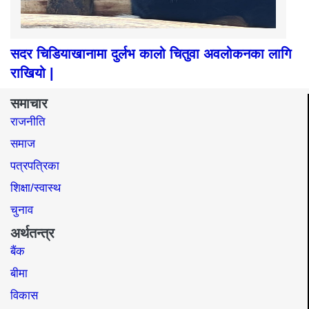
पत्रपत्रिका
शिक्षा/स्वास्थ
चुनाव
अर्थतन्त्र
बैंक
बीमा
विकास
शेयर
रेमिटेन्स
मनोरञ्जन
नेपाली फिल्म
हलिउड/बलिउड
गसिप
नयाँ पुस्ता