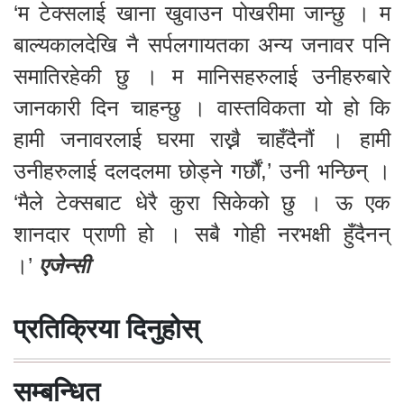
‘मैले टेक्सबाट धेरै कुरा सिकेको छु । ऊ एक
शानदार प्राणी हो । सबै गोही नरभक्षी हुँदैनन्
।’
एजेन्सी
प्रतिक्रिया दिनुहोस्
सम्बन्धित
राई समुदायको परम्परागत कुल बिजुवाको कथामा आधारित
फिल्म ‘नाकछोङ’को ट्रेलर सार्वजनिक
काठमाडौं । पिताको निधनपछि उनको इच्छाअनुसार
‘आत्मा बाटो’ लगाउने र राई समुदायमा प्रचलित
परम्परागत कुलका