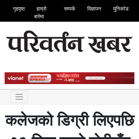
गृहपृष्ठ
हाम्रो
सम्पर्क
विज्ञापन
युनिकोड
बारेमा
कलेजको डिग्री लिएपछि