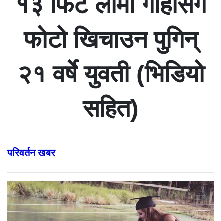
१३ फिट लामो गोहीसँग
फोटो खिचाउन पुगिन्
२१ वर्षे युवती (भिडियो
सहित)
परिवर्तन खबर