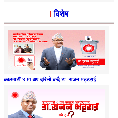
काठमाडौं ४ मा थप दरिलो बन्दै डा. राजन भट्टराई
डा. राजन भट्टराईको प्रेरणादायी जीवनी