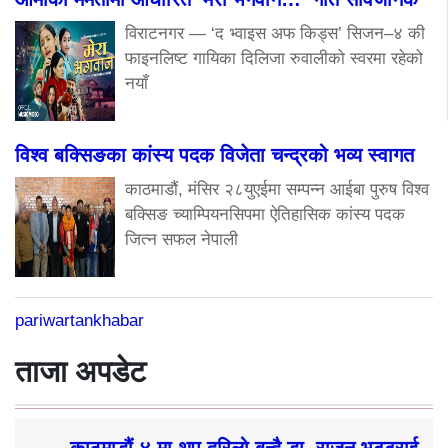
जित्न सफल नेपाली
pariwartankhabar
ताजा अपडेट
काठमाडौं ४ मा थप दरिलो बन्दै डा. राजन भट्टराई
घण्टी बोकेर प्रचारप्रसारमा जान आयोगले लगायो
रोक
डा. राजन भट्टराईको प्रेरणादायी जीवनी
शुक्लाफाँटाका कुखुरा फार्ममा ‘फाउल पोक्स’को