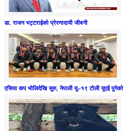
एसिया कप भोलिदेखि सुरु, नेपाली यु–१९ टोली युएई पुगेको
सदर चिडियाखानामा दुर्लभ कालो चितुवा अवलोकनका लागि
राखियो |
समाचार
राजनीति
समाज​