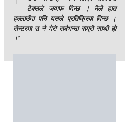
टेक्सले जवाफ दिन्छ । मैले हात
हल्लाउँदा पनि यसले प्रतिक्रिया दिन्छ ।
सेन्टरमा उ नै मेरो सबैभन्दा राम्रो साथी हो
।’
‘म टेक्सलाई खाना खुवाउन पोखरीमा जान्छु । म
बाल्यकालदेखि नै सर्पलगायतका अन्य जनावर पनि
समातिरहेकी छु । म मानिसहरुलाई उनीहरुबारे
जानकारी दिन चाहन्छु । वास्तविकता यो हो कि
हामी जनावरलाई घरमा राख्नै चाहँदैनौं । हामी
उनीहरुलाई दलदलमा छोड्ने गर्छौं,’ उनी भन्छिन् ।