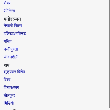
जीवनशैली
थप
शुक्रबार विशेष
विश्व
विचार/ब्लग
खेलकुद
भिडियो
संचालक/सम्पादक
: ध्रुवप्रसाद घिमिरे
बु.न.पा.-११, पो.ब.नं.: ५०८, कपन काठमाण्डौ
सूचना विभाग द.न.: ३५६/०७३/०७४
०१ ४८१२९५६
news@pariwartankhabar.com
,
pariwartankhabar@gmail.com