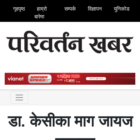
गृहपृष्ठ
हाम्रो
सम्पर्क
विज्ञापन
युनिकोड
बारेमा
डा. केसीका माग जायज