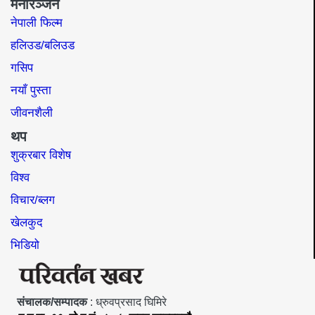
मनोरञ्जन
नेपाली फिल्म
हलिउड/बलिउड
गसिप
नयाँ पुस्ता
जीवनशैली
थप
शुक्रबार विशेष
विश्व
विचार/ब्लग
खेलकुद
भिडियो
संचालक/सम्पादक
: ध्रुवप्रसाद घिमिरे