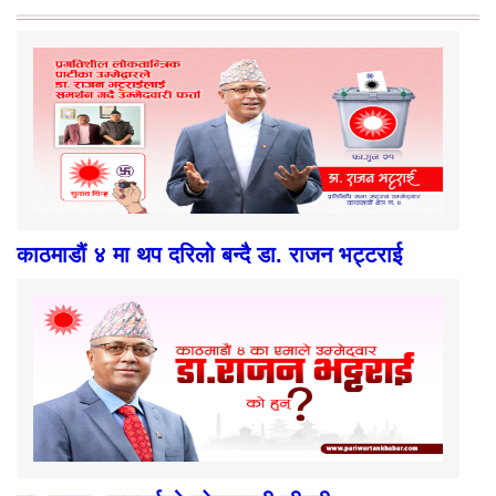
काठमाडौं ४ मा थप दरिलो बन्दै डा. राजन भट्टराई