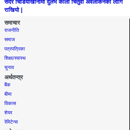
सदर चिडियाखानामा दुर्लभ कालो चितुवा अवलोकनका लागि
राखियो |
समाचार
राजनीति
समाज​
पत्रपत्रिका
शिक्षा/स्वास्थ
चुनाव
अर्थतन्त्र
बैंक
बीमा
विकास
शेयर
रेमिटेन्स