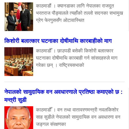
काठमाडौं । क्यानडाका लागि नेपालका राजदूत
भरतराज पौड्यालले त्यहाँको तल्लो सदनका सभामुख
ग्रेग फेरगुससँग ओटावास्थित
किशोरी बलात्कार घटनाका दोषीमाथि कारबाहीको माग
काठमाडौँ । छाउपडी बसेकी किशोरी बलात्कार
घटनाका दोषीमाथि कारबाही गर्न सांसदहरुले माग
गरेका छन् । राष्ट्रियसभाको
नेपालको सामुदायिक वन अवधारणाले प्रतिष्ठा कमाएको छ :
मन्त्री सुडी
काठमाडौँ । वन तथा वातावरणमन्त्री नवलकिशोर
साह सुडीले नेपालको सामुदायिक वन अवधारणा वन
जङ्गल संरक्षणका