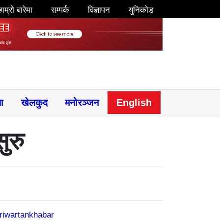
हाम्रो बारेमा
सम्पर्क
विज्ञापन
युनिकोड
षा
खेलकुद
मनोरञ्जन
English
ुरु
riwartankhabar