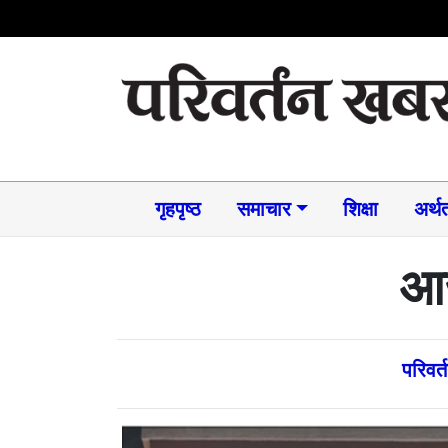
गृहपृष्ठ
समाचार​
शिक्षा
अर्थत
आज
परिवर