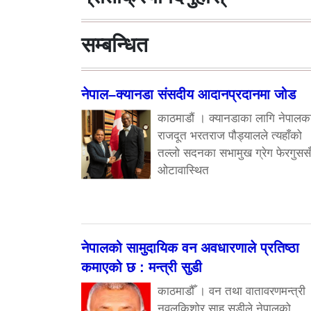
सम्बन्धित
नेपाल–क्यानडा संसदीय आदानप्रदानमा जोड
काठमाडौं । क्यानडाका लागि नेपालक
राजदूत भरतराज पौड्यालले त्यहाँको
तल्लो सदनका सभामुख ग्रेग फेरगुसस
ओटावास्थित
नेपालको सामुदायिक वन अवधारणाले प्रतिष्ठा
कमाएको छ : मन्त्री सुडी
काठमाडौँ । वन तथा वातावरणमन्त्री
नवलकिशोर साह सुडीले नेपालको