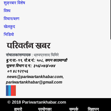
शुक्रबार विशेष
विश्व
विचार/ब्लग
खेलकुद
भिडियो
संचालक/सम्पादक
: ध्रुवप्रसाद घिमिरे
बु.न.पा.-११, पो.ब.नं.: ५०८, कपन काठमाण्डौ
सूचना विभाग द.न.: ३५६/०७३/०७४
०१ ४८१२९५६
news@pariwartankhabar.com
,
pariwartankhabar@gmail.com
© 2018 Pariwartankhabar.com
हाम्रो
प्रयोगका
सम्पर्क
विज्ञापन