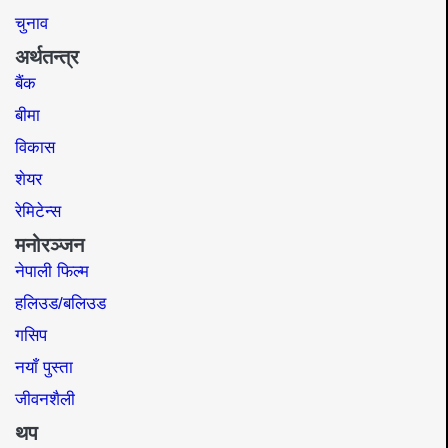
चुनाव
अर्थतन्त्र
बैंक
बीमा
विकास
शेयर
रेमिटेन्स
मनोरञ्जन
नेपाली फिल्म
हलिउड/बलिउड
गसिप
नयाँ पुस्ता
जीवनशैली
थप