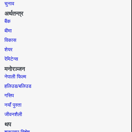
चुनाव
अर्थतन्त्र
बैंक
बीमा
विकास
शेयर
रेमिटेन्स
मनोरञ्जन
नेपाली फिल्म
हलिउड/बलिउड
गसिप
नयाँ पुस्ता
जीवनशैली
थप