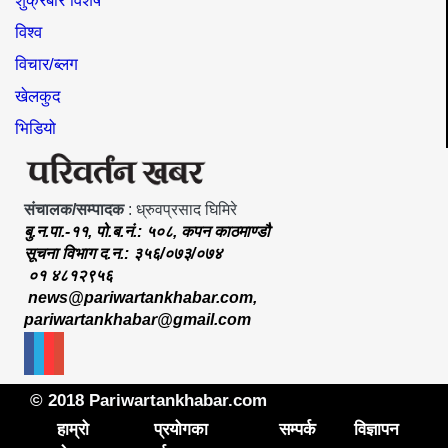
शुक्रबार विशेष
विश्व
विचार/ब्लग
खेलकुद
भिडियो
संचालक/सम्पादक
: ध्रुवप्रसाद घिमिरे
बु.न.पा.-११, पो.ब.नं.: ५०८, कपन काठमाण्डौ
सूचना विभाग द.न.: ३५६/०७३/०७४
०१ ४८१२९५६
news@pariwartankhabar.com
,
pariwartankhabar@gmail.com
© 2018 Pariwartankhabar.com
हाम्रो
प्रयोगका
सम्पर्क
विज्ञापन