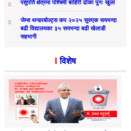
पशुपति क्षेत्रमा पश्चिमी बाहिरी ढोका पुनः खुला
जेम्स थन्डरबोल्ट्स कप २०२५ सुरुएक सयभन्दा
बढी विद्यालयका ३५ सयभन्दा बढी खेलाडी
सहभागी
विशेष