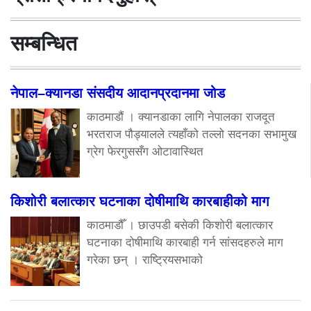
सम्बन्धित
नेपाल–क्यानडा संसदीय आदानप्रदानमा जोड
काठमाडौं । क्यानडाका लागि नेपालका राजदूत
भरतराज पौड्यालले त्यहाँको तल्लो सदनका सभामुख
ग्रेग फेरगुससँग ओटावास्थित
किशोरी बलात्कार घटनाका दोषीमाथि कारबाहीको माग
काठमाडौँ । छाउपडी बसेकी किशोरी बलात्कार
घटनाका दोषीमाथि कारबाही गर्न सांसदहरुले माग
गरेका छन् । राष्ट्रियसभाको