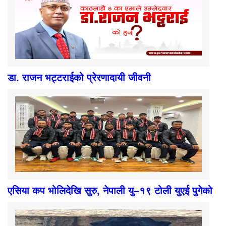
डा. राजन भट्टराईको प्रेरणादायी जीवनी
एसिया कप भोलिदेखि सुरु, नेपाली यु–१९ टोली युएई पुगेको