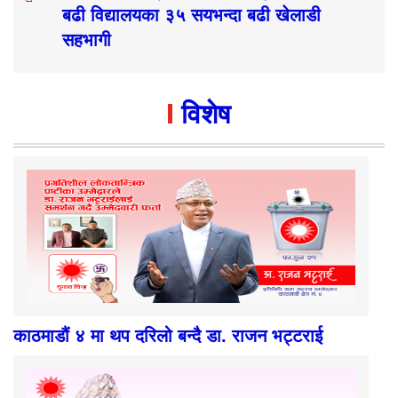
बढी विद्यालयका ३५ सयभन्दा बढी खेलाडी
सहभागी
विशेष
काठमाडौं ४ मा थप दरिलो बन्दै डा. राजन भट्टराई