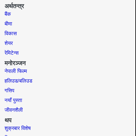
अर्थतन्त्र
बैंक
बीमा
विकास
शेयर
रेमिटेन्स
मनोरञ्जन
नेपाली फिल्म
हलिउड/बलिउड
गसिप
नयाँ पुस्ता
जीवनशैली
थप
शुक्रबार विशेष