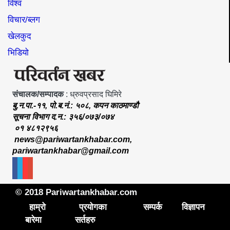
विश्व
विचार/ब्लग
खेलकुद
भिडियो
संचालक/सम्पादक
: ध्रुवप्रसाद घिमिरे
बु.न.पा.-११, पो.ब.नं.: ५०८, कपन काठमाण्डौ
सूचना विभाग द.न.: ३५६/०७३/०७४
०१ ४८१२९५६
news@pariwartankhabar.com
,
pariwartankhabar@gmail.com
© 2018 Pariwartankhabar.com
हाम्रो
प्रयोगका
सम्पर्क
विज्ञापन
बारेमा
सर्तहरु