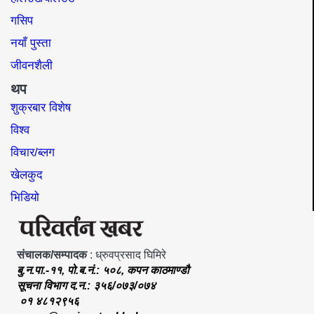
गसिप
नयाँ पुस्ता
जीवनशैली
थप
शुक्रबार विशेष
विश्व
विचार/ब्लग
खेलकुद
भिडियो
संचालक/सम्पादक
: ध्रुवप्रसाद घिमिरे
बु.न.पा.-११, पो.ब.नं.: ५०८, कपन काठमाण्डौ
सूचना विभाग द.न.: ३५६/०७३/०७४
०१ ४८१२९५६