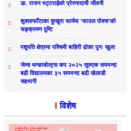
डा. राजन भट्टराईको प्रेरणादायी जीवनी
शुक्लाफाँटाका कुखुरा फार्ममा ‘फाउल पोक्स’को
सङ्क्रमण पुष्टि
पशुपति क्षेत्रमा पश्चिमी बाहिरी ढोका पुनः खुला
जेम्स थन्डरबोल्ट्स कप २०२५ सुरुएक सयभन्दा
बढी विद्यालयका ३५ सयभन्दा बढी खेलाडी
सहभागी
विशेष