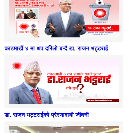
काठमाडौं ४ मा थप दरिलो बन्दै डा. राजन भट्टराई
डा. राजन भट्टराईको प्रेरणादायी जीवनी