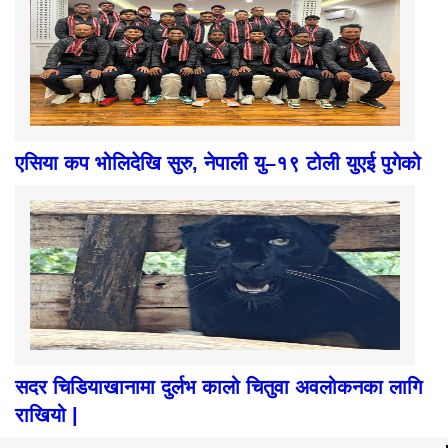
एसिया कप भोलिदेखि सुरु, नेपाली यु–१९ टोली युएई पुगेको
सदर चिडियाखानामा दुर्लभ कालो चितुवा अवलोकनका लागि
राखियो |