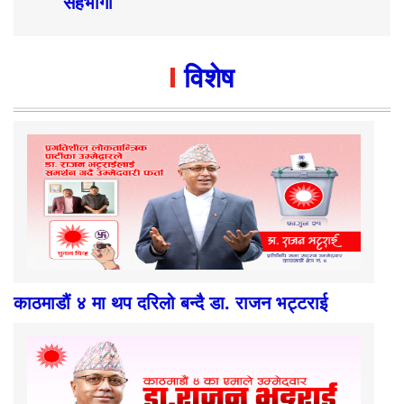
सहभागी
विशेष
काठमाडौं ४ मा थप दरिलो बन्दै डा. राजन भट्टराई