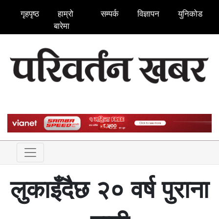
गृहपृष्ठ
हाम्रो
सम्पर्क
विज्ञापन
युनिकोड
बारेमा
लुकाइँदैछ २० वर्ष पुराना