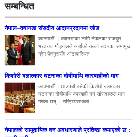
सम्बन्धित
नेपाल–क्यानडा संसदीय आदानप्रदानमा जोड
काठमाडौं । क्यानडाका लागि नेपालका राजदूत
भरतराज पौड्यालले त्यहाँको तल्लो सदनका सभामुख
ग्रेग फेरगुससँग ओटावास्थित
किशोरी बलात्कार घटनाका दोषीमाथि कारबाहीको माग
काठमाडौँ । छाउपडी बसेकी किशोरी बलात्कार
घटनाका दोषीमाथि कारबाही गर्न सांसदहरुले माग
गरेका छन् । राष्ट्रियसभाको
नेपालको सामुदायिक वन अवधारणाले प्रतिष्ठा कमाएको छ :