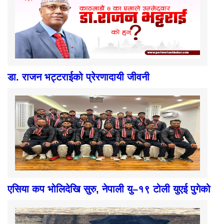
डा. राजन भट्टराईको प्रेरणादायी जीवनी
एसिया कप भोलिदेखि सुरु, नेपाली यु–१९ टोली युएई पुगेको