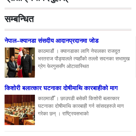
सम्बन्धित
नेपाल–क्यानडा संसदीय आदानप्रदानमा जोड
काठमाडौं । क्यानडाका लागि नेपालका राजदूत
भरतराज पौड्यालले त्यहाँको तल्लो सदनका सभामुख
ग्रेग फेरगुससँग ओटावास्थित
किशोरी बलात्कार घटनाका दोषीमाथि कारबाहीको माग
काठमाडौँ । छाउपडी बसेकी किशोरी बलात्कार
घटनाका दोषीमाथि कारबाही गर्न सांसदहरुले माग
गरेका छन् । राष्ट्रियसभाको