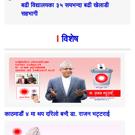
बढी विद्यालयका ३५ सयभन्दा बढी खेलाडी
सहभागी
विशेष
काठमाडौं ४ मा थप दरिलो बन्दै डा. राजन भट्टराई