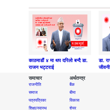
काठमाडौं ४ मा थप दरिलो बन्दै डा.
डा. र
राजन भट्टराई
जीवनी
समाचार
अर्थतन्त्र
राजनीति
बैंक
समाज​
बीमा
पत्रपत्रिका
विकास
शिक्षा/स्वास्थ
शेयर