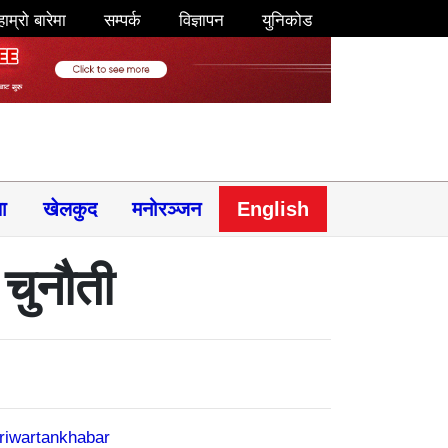
हाम्रो बारेमा
सम्पर्क
विज्ञापन
युनिकोड
षा
खेलकुद
मनोरञ्जन
English
चुनौती
riwartankhabar