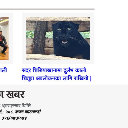
पाली
सदर चिडियाखानामा दुर्लभ कालो
चितुवा अवलोकनका लागि राखियो |
: ध्रुवप्रसाद घिमिरे
.नं.: ५०८, कपन काठमाण्डौ
.: ३५६/०७३/०७४