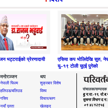
ाजन भट्टराईको प्रेरणादायी
एसिया कप भोलिदेखि सुरु, ने
यु–१९ टोली युएई पुगेको
मनोरञ्जन
थप
नेपाली फिल्म
शुक्रबार विशेष
संचालक/सम्पादक
हलिउड/बलिउड
विश्व
बु.न.पा.-११, पो.ब
गसिप
विचार/ब्लग
सूचना विभाग द.न
०१ ४८१२९५६
नयाँ पुस्ता
खेलकुद