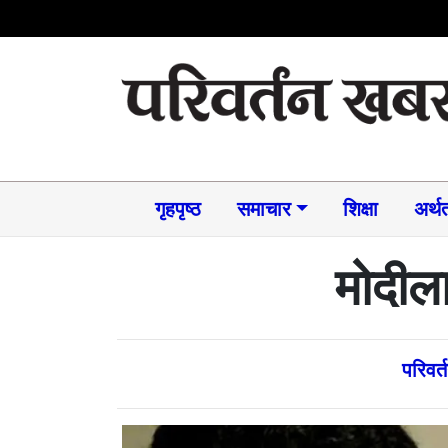
गृहपृष्ठ
समाचार​
शिक्षा
अर्थत
मोदील
परिवर