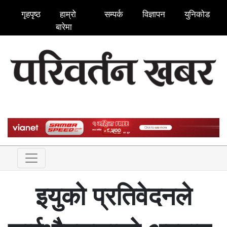
गृहपृष्ठ
हाम्रो
सम्पर्क
विज्ञापन
युनिकोड
बारेमा
इयुको प्रतिवेदनले