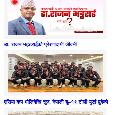
डा. राजन भट्टराईको प्रेरणादायी जीवनी
एसिया कप भोलिदेखि सुरु, नेपाली यु–१९ टोली युएई पुगेको