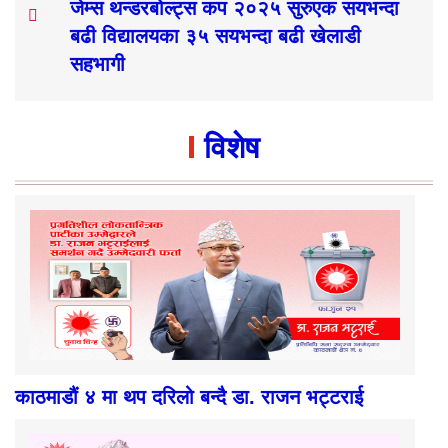
जेम्स थन्डरबोल्ट्स कप २०२५ सुरुएक सयभन्दा
बढी विद्यालयका ३५ सयभन्दा बढी खेलाडी
सहभागी
विशेष
काठमाडौं ४ मा थप दरिलो बन्दै डा. राजन भट्टराई