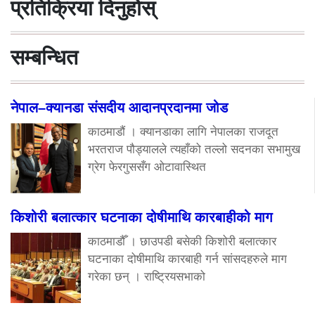
प्रतिक्रिया दिनुहोस्
सम्बन्धित
नेपाल–क्यानडा संसदीय आदानप्रदानमा जोड
काठमाडौं । क्यानडाका लागि नेपालका राजदूत
भरतराज पौड्यालले त्यहाँको तल्लो सदनका सभामुख
ग्रेग फेरगुससँग ओटावास्थित
किशोरी बलात्कार घटनाका दोषीमाथि कारबाहीको माग
काठमाडौँ । छाउपडी बसेकी किशोरी बलात्कार
घटनाका दोषीमाथि कारबाही गर्न सांसदहरुले माग
गरेका छन् । राष्ट्रियसभाको