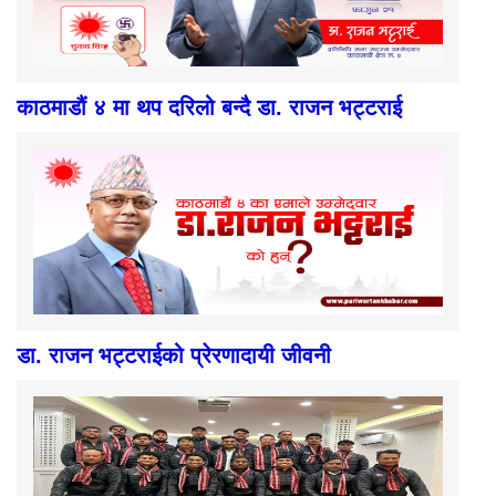
काठमाडौं ४ मा थप दरिलो बन्दै डा. राजन भट्टराई
डा. राजन भट्टराईको प्रेरणादायी जीवनी