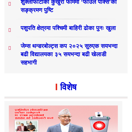
शुक्लाफाँटाका कुखुरा फार्ममा ‘फाउल पोक्स’को
सङ्क्रमण पुष्टि
पशुपति क्षेत्रमा पश्चिमी बाहिरी ढोका पुनः खुला
जेम्स थन्डरबोल्ट्स कप २०२५ सुरुएक सयभन्दा
बढी विद्यालयका ३५ सयभन्दा बढी खेलाडी
सहभागी
विशेष