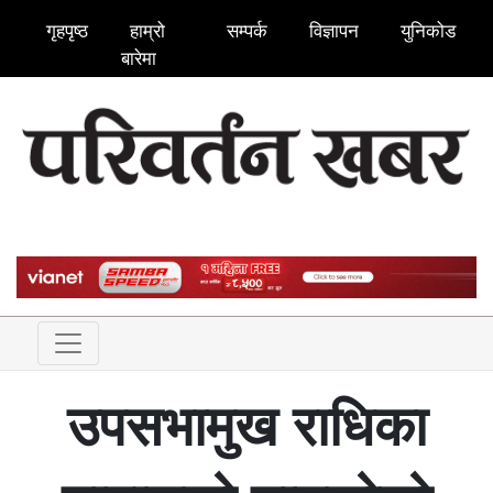
गृहपृष्ठ
हाम्रो
सम्पर्क
विज्ञापन
युनिकोड
बारेमा
उपसभामुख राधिका