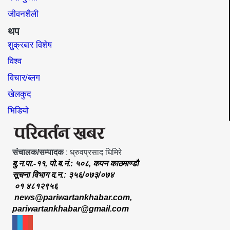
जीवनशैली
थप
शुक्रबार विशेष
विश्व
विचार/ब्लग
खेलकुद
भिडियो
संचालक/सम्पादक
: ध्रुवप्रसाद घिमिरे
बु.न.पा.-११, पो.ब.नं.: ५०८, कपन काठमाण्डौ
सूचना विभाग द.न.: ३५६/०७३/०७४
०१ ४८१२९५६
news@pariwartankhabar.com
,
pariwartankhabar@gmail.com