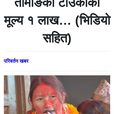
तामाङको टाउकोको
मूल्य १ लाख… (भिडियो
सहित)
परिवर्तन खबर