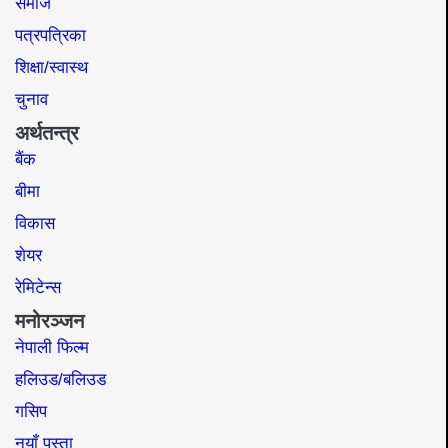
समाज​
पत्रपत्रिका
शिक्षा/स्वास्थ
चुनाव
अर्थतन्त्र
बैंक
बीमा
विकास
शेयर
रेमिटेन्स
मनोरञ्जन
नेपाली फिल्म
हलिउड/बलिउड
गसिप
नयाँ पुस्ता