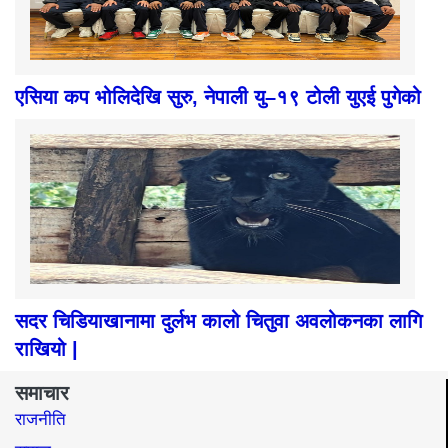
एसिया कप भोलिदेखि सुरु, नेपाली यु–१९ टोली युएई पुगेको
सदर चिडियाखानामा दुर्लभ कालो चितुवा अवलोकनका लागि
राखियो |
समाचार
राजनीति