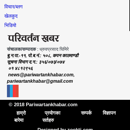
विचार/ब्लग
खेलकुद
भिडियो
संचालक/सम्पादक
: ध्रुवप्रसाद घिमिरे
बु.न.पा.-११, पो.ब.नं.: ५०८, कपन काठमाण्डौ
सूचना विभाग द.न.: ३५६/०७३/०७४
०१ ४८१२९५६
news@pariwartankhabar.com
,
pariwartankhabar@gmail.com
© 2018 Pariwartankhabar.com
हाम्रो
प्रयोगका
सम्पर्क
विज्ञापन
बारेमा
सर्तहरु
Designed by
zookti.com