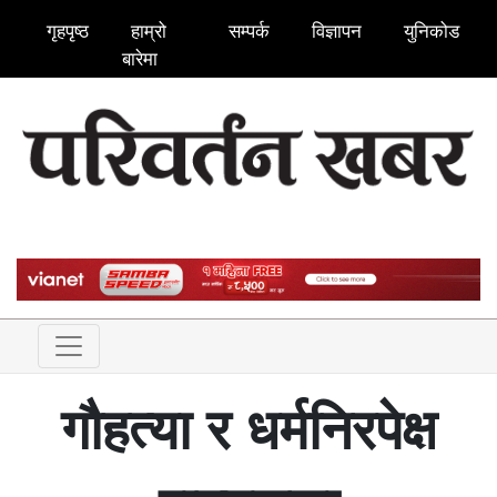
गृहपृष्ठ
हाम्रो
सम्पर्क
विज्ञापन
युनिकोड
बारेमा
गौहत्या र धर्मनिरपेक्ष