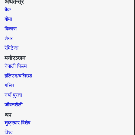
अर्थतन्त्र
बैंक
बीमा
विकास
शेयर
रेमिटेन्स
मनोरञ्जन
नेपाली फिल्म
हलिउड/बलिउड
गसिप
नयाँ पुस्ता
जीवनशैली
थप
शुक्रबार विशेष
विश्व