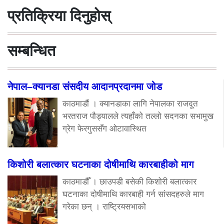
प्रतिक्रिया दिनुहोस्
सम्बन्धित
नेपाल–क्यानडा संसदीय आदानप्रदानमा जोड
काठमाडौं । क्यानडाका लागि नेपालका राजदूत
भरतराज पौड्यालले त्यहाँको तल्लो सदनका सभामुख
ग्रेग फेरगुससँग ओटावास्थित
किशोरी बलात्कार घटनाका दोषीमाथि कारबाहीको माग
काठमाडौँ । छाउपडी बसेकी किशोरी बलात्कार
घटनाका दोषीमाथि कारबाही गर्न सांसदहरुले माग
गरेका छन् । राष्ट्रियसभाको