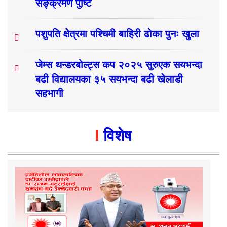
सङ्क्रमण पुष्टि
पशुपति क्षेत्रमा पश्चिमी बाहिरी ढोका पुनः खुला
जेम्स थन्डरबोल्ट्स कप २०२५ सुरुएक सयभन्दा
बढी विद्यालयका ३५ सयभन्दा बढी खेलाडी
सहभागी
विशेष