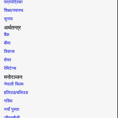
पत्रपत्रिका
शिक्षा/स्वास्थ
चुनाव
अर्थतन्त्र
बैंक
बीमा
विकास
शेयर
रेमिटेन्स
मनोरञ्जन
नेपाली फिल्म
हलिउड/बलिउड
गसिप
नयाँ पुस्ता
जीवनशैली