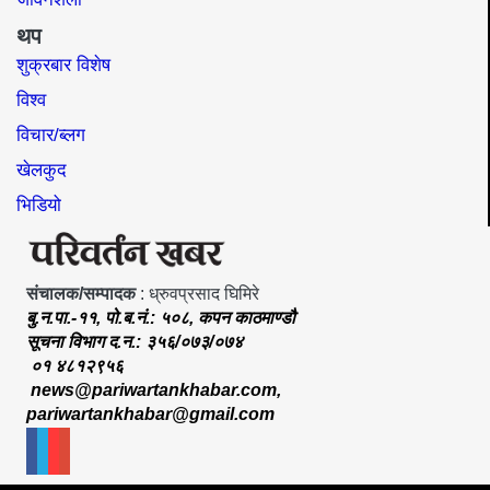
थप
शुक्रबार विशेष
विश्व
विचार/ब्लग
खेलकुद
भिडियो
संचालक/सम्पादक
: ध्रुवप्रसाद घिमिरे
बु.न.पा.-११, पो.ब.नं.: ५०८, कपन काठमाण्डौ
सूचना विभाग द.न.: ३५६/०७३/०७४
०१ ४८१२९५६
news@pariwartankhabar.com
,
pariwartankhabar@gmail.com