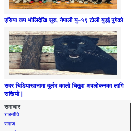
एसिया कप भोलिदेखि सुरु, नेपाली यु–१९ टोली युएई पुगेको
सदर चिडियाखानामा दुर्लभ कालो चितुवा अवलोकनका लागि
राखियो |
समाचार
राजनीति
समाज​