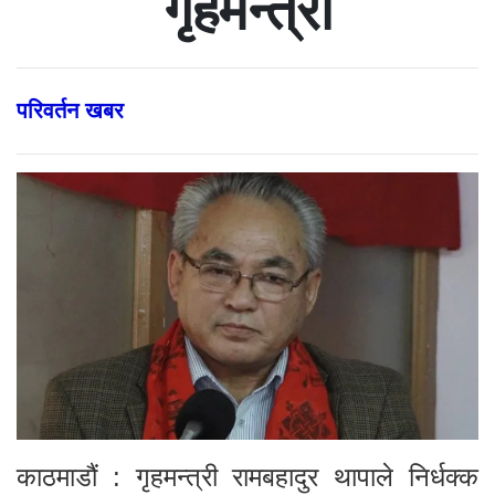
गृहमन्त्री
परिवर्तन खबर
काठमाडौं : गृहमन्त्री रामबहादुर थापाले निर्धक्क