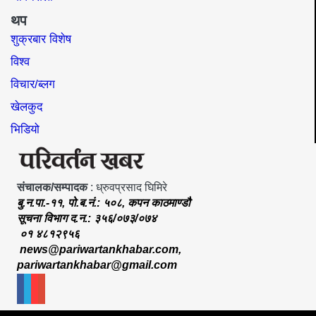
थप
शुक्रबार विशेष
विश्व
विचार/ब्लग
खेलकुद
भिडियो
संचालक/सम्पादक
: ध्रुवप्रसाद घिमिरे
बु.न.पा.-११, पो.ब.नं.: ५०८, कपन काठमाण्डौ
सूचना विभाग द.न.: ३५६/०७३/०७४
०१ ४८१२९५६
news@pariwartankhabar.com
,
pariwartankhabar@gmail.com