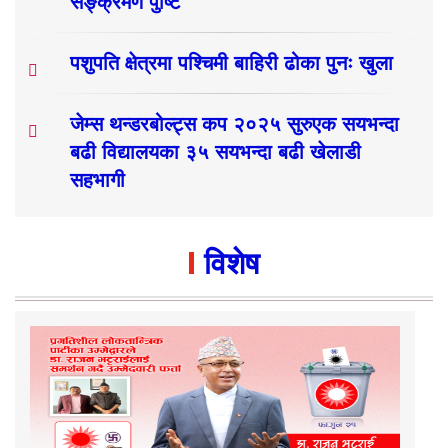
सङ्क्रमण पुष्टि
पशुपति क्षेत्रमा पश्चिमी बाहिरी ढोका पुनः खुला
जेम्स थन्डरबोल्ट्स कप २०२५ सुरुएक सयभन्दा
बढी विद्यालयका ३५ सयभन्दा बढी खेलाडी
सहभागी
विशेष