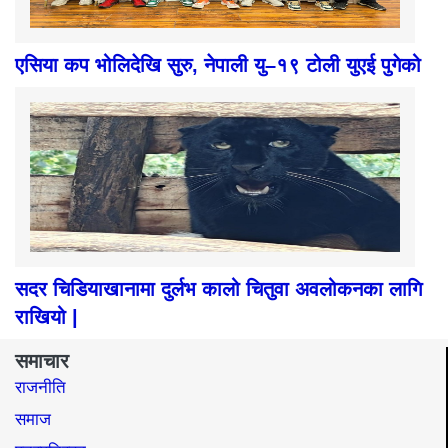
एसिया कप भोलिदेखि सुरु, नेपाली यु–१९ टोली युएई पुगेको
सदर चिडियाखानामा दुर्लभ कालो चितुवा अवलोकनका लागि
राखियो |
समाचार
राजनीति
समाज​