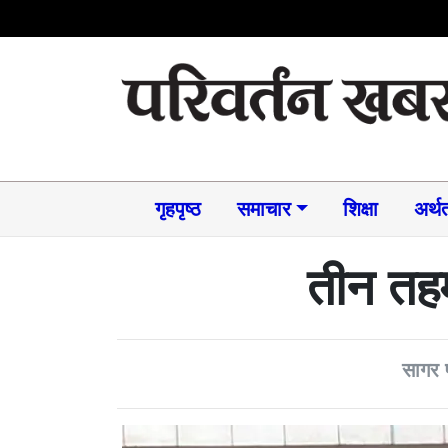
गृहपृष्ठ
समाचार​
शिक्षा
अर्थत
तीन तहम
सागर 