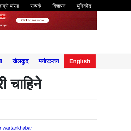
हाम्रो बारेमा
सम्पर्क
विज्ञापन
युनिकोड
षा
खेलकुद
मनोरञ्जन
English
ी चाहिने
riwartankhabar