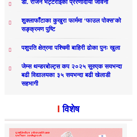
डा. राजन भट्टराईको प्रेरणादायी जीवनी
शुक्लाफाँटाका कुखुरा फार्ममा ‘फाउल पोक्स’को
सङ्क्रमण पुष्टि
पशुपति क्षेत्रमा पश्चिमी बाहिरी ढोका पुनः खुला
जेम्स थन्डरबोल्ट्स कप २०२५ सुरुएक सयभन्दा
बढी विद्यालयका ३५ सयभन्दा बढी खेलाडी
सहभागी
विशेष