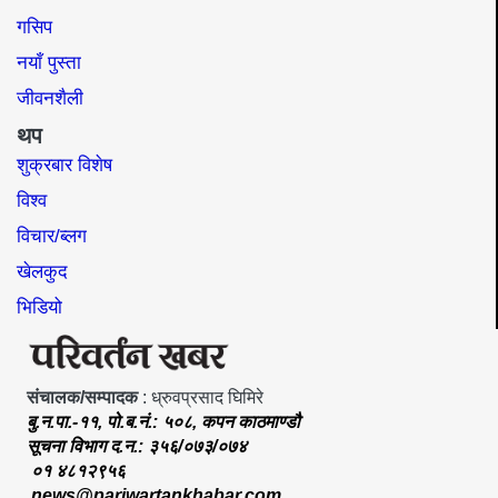
गसिप
नयाँ पुस्ता
जीवनशैली
थप
शुक्रबार विशेष
विश्व
विचार/ब्लग
खेलकुद
भिडियो
संचालक/सम्पादक
: ध्रुवप्रसाद घिमिरे
बु.न.पा.-११, पो.ब.नं.: ५०८, कपन काठमाण्डौ
सूचना विभाग द.न.: ३५६/०७३/०७४
०१ ४८१२९५६
news@pariwartankhabar.com
,