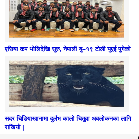
एसिया कप भोलिदेखि सुरु, नेपाली यु–१९ टोली युएई पुगेको
सदर चिडियाखानामा दुर्लभ कालो चितुवा अवलोकनका लागि
राखियो |