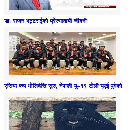
डा. राजन भट्टराईको प्रेरणादायी जीवनी
एसिया कप भोलिदेखि सुरु, नेपाली यु–१९ टोली युएई पुगेको