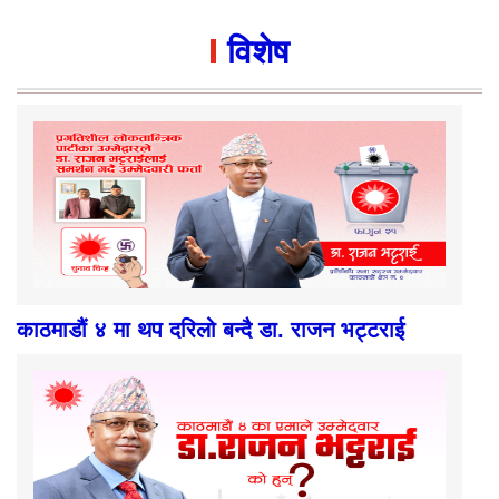
विशेष
काठमाडौं ४ मा थप दरिलो बन्दै डा. राजन भट्टराई