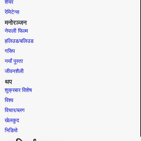
शेयर
रेमिटेन्स
मनोरञ्जन
नेपाली फिल्म
हलिउड/बलिउड
गसिप
नयाँ पुस्ता
जीवनशैली
थप
शुक्रबार विशेष
विश्व
विचार/ब्लग
खेलकुद
भिडियो