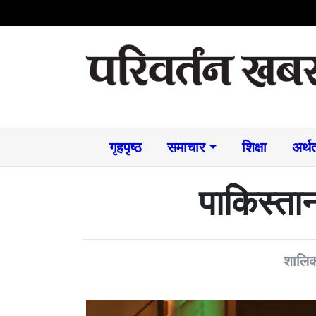
गृहपृष्ठ
समाचार​
शिक्षा
अर्थत
पाकिस्ता
शालिक