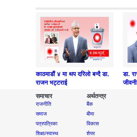
काठमाडौं ४ मा थप दरिलो बन्दै डा.
डा. र
राजन भट्टराई
जीवनी
समाचार
अर्थतन्त्र
राजनीति
बैंक
समाज​
बीमा
पत्रपत्रिका
विकास
शिक्षा/स्वास्थ
शेयर