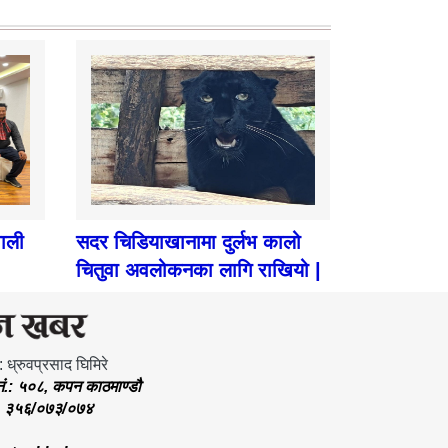
पाली
सदर चिडियाखानामा दुर्लभ कालो
चितुवा अवलोकनका लागि राखियो |
: ध्रुवप्रसाद घिमिरे
.नं.: ५०८, कपन काठमाण्डौ
.: ३५६/०७३/०७४