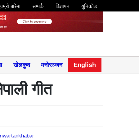
हाम्रो बारेमा
सम्पर्क
विज्ञापन
युनिकोड
षा
खेलकुद
मनोरञ्जन
English
ेपाली गीत
riwartankhabar