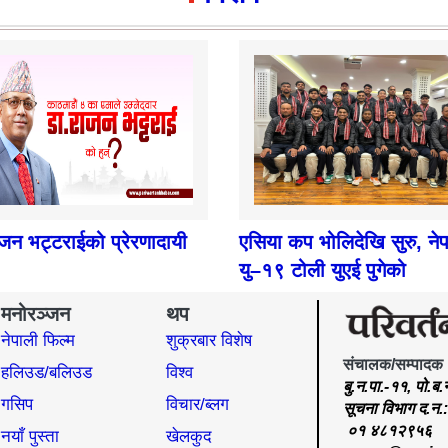
ाजन भट्टराईको प्रेरणादायी
एसिया कप भोलिदेखि सुरु, ने
यु–१९ टोली युएई पुगेको
मनोरञ्जन
थप
नेपाली फिल्म
शुक्रबार विशेष
संचालक/सम्पादक
हलिउड/बलिउड
विश्व
बु.न.पा.-११, पो.ब
गसिप
विचार/ब्लग
सूचना विभाग द.न
०१ ४८१२९५६
नयाँ पुस्ता
खेलकुद